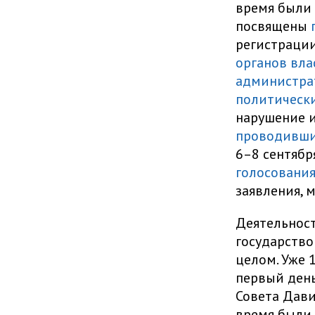
время были
посвящены
регистраци
органов вла
администра
политическ
нарушение и
проводивши
6–8 сентябр
голосовани
заявления, 
Деятельност
государство
целом. Уже 
первый день
Совета Дави
время были