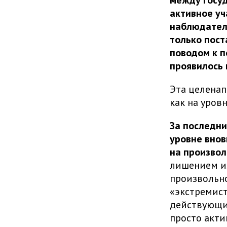
активное уч
наблюдателя
только пост
поводом к п
проявилось 
Эта целенап
как на уров
За последни
уровне внов
на произвол
лишением из
произвольно
«экстремист
действующие
просто акти