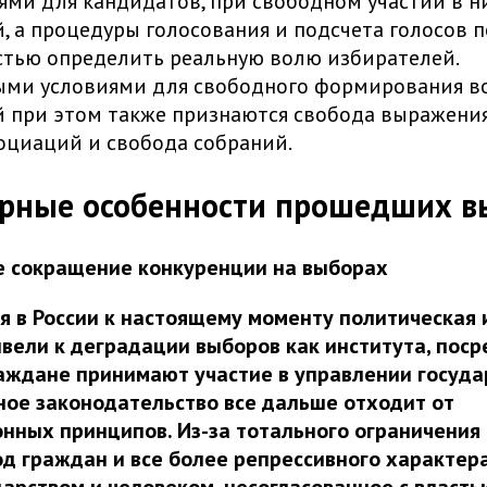
ми для кандидатов, при свободном участии в н
, а процедуры голосования и подсчета голосов п
тью определить реальную волю избирателей.
ыми условиями для свободного формирования в
 при этом также признаются свобода выражения
оциаций и свобода собраний.
рные особенности прошедших в
е сокращение конкуренции на выборах
 в России к настоящему моменту политическая 
вели к деградации выборов как института, пос
аждане принимают участие в управлении госуда
ое законодательство все дальше отходит от
нных принципов. Из-за тотального ограничения
од граждан и все более репрессивного характе
арством и человеком, несогласованное с власть