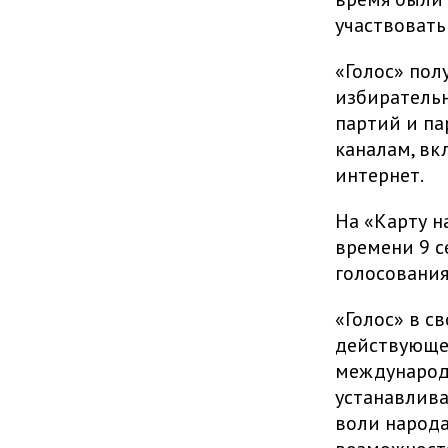
участвовать
«Голос» пол
избирательн
партий и па
каналам, в
интернет.
На «Карту н
времени 9 се
голосования
«Голос» в с
действующе
международ
устанавлива
воли народа