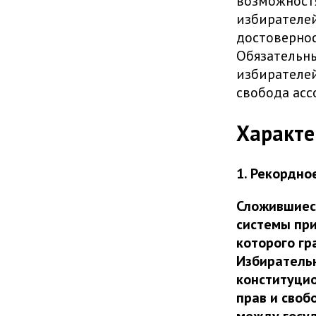
возможностя
избирателей
достовернос
Обязательн
избирателей
свобода асс
Характе
1. Рекордно
Сложившиеся
системы при
которого гр
Избирательн
конституцио
прав и своб
между госуд