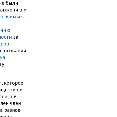
ые были
движению и
 значимых
анию
ности
за
ров,
голосования
ка
ву
, которое
бщество в
нц, а в
лен член
 в разное
права