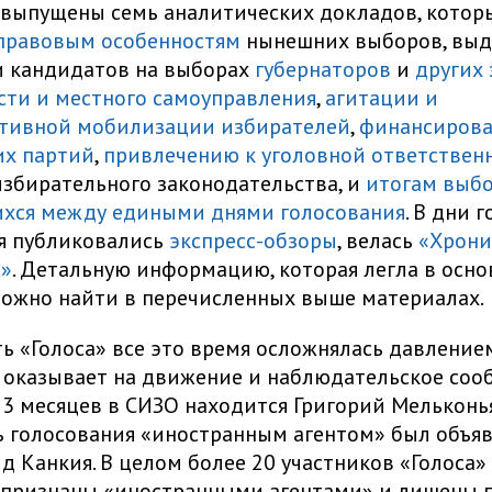
 выпущены семь аналитических докладов, котор
правовым особенностям
нынешних выборов, вы
и кандидатов на выборах
губернаторов
и
других
сти и местного самоуправления
,
агитации и
тивной мобилизации избирателей
,
финансиров
их партий
,
привлечению к уголовной ответствен
збирательного законодательства, и
итогам выбо
хся между едиными днями голосования
. В дни 
я публиковались
экспресс-обзоры
, велась
«Хрони
я»
. Детальную информацию, которая легла в осно
можно найти в перечисленных выше материалах.
ь «Голоса» все это время осложнялась давлением
 оказывает на движение и наблюдательское соо
13 месяцев в СИЗО находится Григорий Мельконья
 голосования «иностранным агентом» был объяв
д Канкия. В целом более 20 участников «Голоса»
 признаны «иностранными агентами» и лишены 