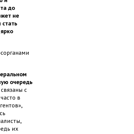
ата до
ожет не
 стать
 ярко
осорганами
деральном
вую очередь
связаны с
часто в
гентов»,
сь
налисты,
редь их