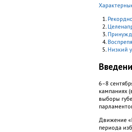
Характерны
Рекордно
Целенапр
Принужд
Воспреп
Низкий у
Введен
6–8 сентябр
кампаниях (
выборы губе
парламентов
Движение «Г
периода изби