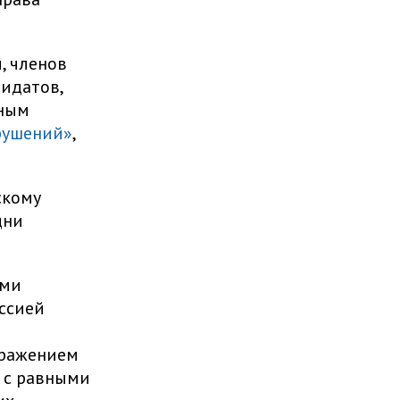
, членов
идатов,
зным
рушений»
,
скому
дни
ями
ссией
ражением
, с равными