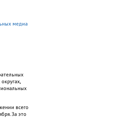
льных медиа
рательных
 округах,
егиональных
.
жении всего
бря. За это