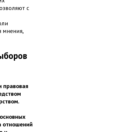
их
озволяют с
оли
 мнения,
ыборов
и правовая
редством
рством.
 основных
ра отношений
ю и