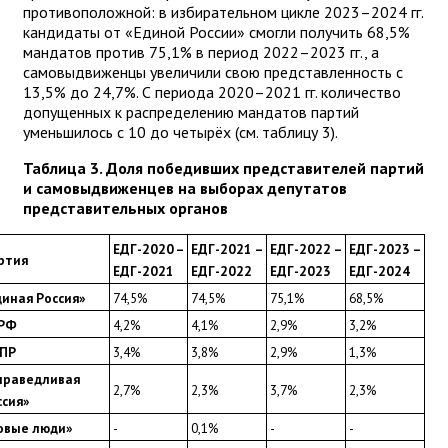
противоположной: в избирательном цикле 2023–2024 гг.
кандидаты от «Единой России» смогли получить 68,5%
мандатов против 75,1% в период 2022–2023 гг., а
самовыдвиженцы увеличили свою представленность с
13,5% до 24,7%. С периода 2020–2021 гг. количество
допущенных к распределению мандатов партий
уменьшилось с 10 до четырёх (см. таблицу 3).
Таблица 3. Доля победивших представителей партий
и самовыдвиженцев на выборах депутатов
представительных органов
ЕДГ-2020 – 
ЕДГ-2021 – 
ЕДГ-2022 – 
ЕДГ-2023 – 
ртия
ЕДГ-2021
ЕДГ-2022
ЕДГ-2023
ЕДГ-2024
диная Россия»
74,5%
74,5%
75,1%
68,5%
РФ
4,2%
4,1%
2,9%
3,2%
ПР
3,4%
3,8%
2,9%
1,3%
праведливая 
2,7%
2,3%
3,7%
2,3%
ссия»
овые люди»
-
0,1%
-
-