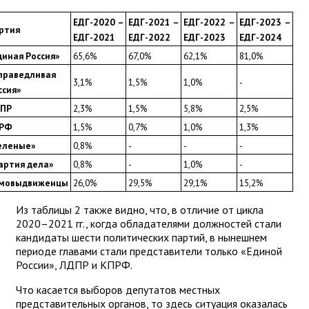
ЕДГ-2020 – 
ЕДГ-2021 – 
ЕДГ-2022 – 
ЕДГ-2023 – 
ртия
ЕДГ-2021
ЕДГ-2022
ЕДГ-2023
ЕДГ-2024
диная Россия»
65,6%
67,0%
62,1%
81,0%
праведливая 
3,1%
1,5%
1,0%
-
ссия»
ПР
2,3%
1,5%
5,8%
2,5%
РФ
1,5%
0,7%
1,0%
1,3%
еленые»
0,8%
-
-
-
артия дела»
0,8%
-
1,0%
-
мовыдвиженцы
26,0%
29,5%
29,1%
15,2%
Из таблицы 2 также видно, что, в отличие от цикла
2020–2021 гг., когда обладателями должностей стали
кандидаты шести политических партий, в нынешнем
периоде главами стали представители только «Единой
России», ЛДПР и КПРФ.
Что касается выборов депутатов местных
представительных органов, то здесь ситуация оказалась