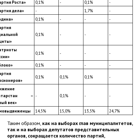
артия Роста»
0,1%
-
0,1%
-
артия дела»
-
1,7%
-
одина»
0,1%
-
-
-
артия 
циальной 
0,1%
-
-
-
щиты»
атриоты 
0,1%
-
-
-
ссии»
блоко»
0,1%
-
-
-
артия 
0,1%
0,1%
0,1%
-
нсионеров»
ижение 
атарстан – 
-
0,1%
-
-
вый век»
мовыдвиженцы
14,5%
15,0%
13,5%
24,7%
Таким образом,
как на выборах глав муниципалитетов,
так и на выборах депутатов представительных
органов, сокращается количество партий,