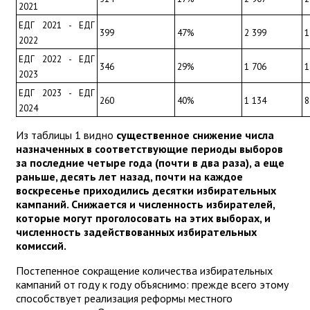
2021
ЕДГ 2021 - ЕДГ 
399
47%
2 399
1
2022
ЕДГ 2022 - ЕДГ 
346
29%
1 706
1
2023
ЕДГ 2023 - ЕДГ 
260
40%
1 134
8
2024
Из таблицы 1 видно
существенное снижение числа
назначенных в соответствующие периоды выборов
за последние четыре года (почти в два раза), а еще
раньше, десять лет назад, почти на каждое
воскресенье приходились десятки избирательных
кампаний. Снижается и численность избирателей,
которые могут проголосовать на этих выборах, и
численность задействованных избирательных
комиссий.
Постепенное сокращение количества избирательных
кампаний от году к году объяснимо: прежде всего этому
способствует реализация реформы местного