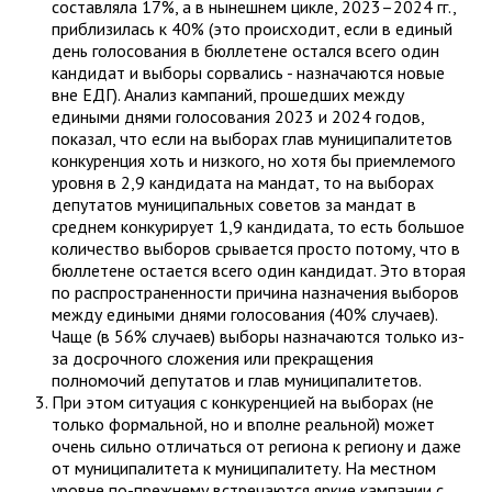
составляла 17%, а в нынешнем цикле, 2023–2024 гг.,
приблизилась к 40% (это происходит, если в единый
день голосования в бюллетене остался всего один
кандидат и выборы сорвались - назначаются новые
вне ЕДГ). Анализ кампаний, прошедших между
едиными днями голосования 2023 и 2024 годов,
показал, что если на выборах глав муниципалитетов
конкуренция хоть и низкого, но хотя бы приемлемого
уровня в 2,9 кандидата на мандат, то на выборах
депутатов муниципальных советов за мандат в
среднем конкурирует 1,9 кандидата, то есть большое
количество выборов срывается просто потому, что в
бюллетене остается всего один кандидат. Это вторая
по распространенности причина назначения выборов
между едиными днями голосования (40% случаев).
Чаще (в 56% случаев) выборы назначаются только из-
за досрочного сложения или прекращения
полномочий депутатов и глав муниципалитетов.
При этом ситуация с конкуренцией на выборах (не
только формальной, но и вполне реальной) может
очень сильно отличаться от региона к региону и даже
от муниципалитета к муниципалитету. На местном
уровне по-прежнему встречаются яркие кампании с