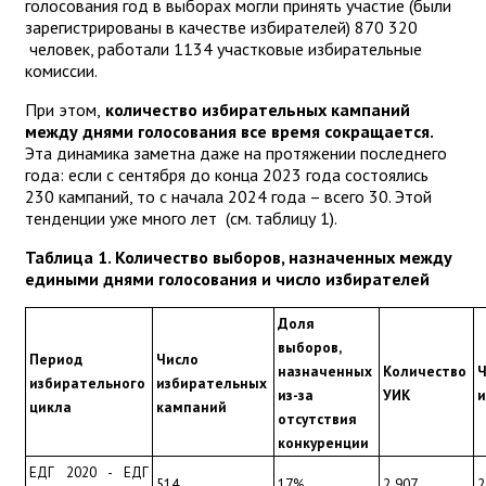
голосования год в выборах могли принять участие (были
зарегистрированы в качестве избирателей) 870 320
человек, работали 1134 участковые избирательные
комиссии.
При этом,
количество избирательных кампаний
между днями голосования все время сокращается.
Эта динамика заметна даже на протяжении последнего
года: если с сентября до конца 2023 года состоялись
230 кампаний, то с начала 2024 года – всего 30. Этой
тенденции уже много лет (см. таблицу 1).
Таблица 1. Количество выборов, назначенных между
едиными днями голосования и число избирателей
Доля 
выборов, 
Период 
Число 
назначенных 
Количество 
Ч
избирательного 
избирательных 
из-за 
УИК
и
цикла
кампаний
отсутствия 
конкуренции
ЕДГ 2020 - ЕДГ 
514
17%
2 907
2