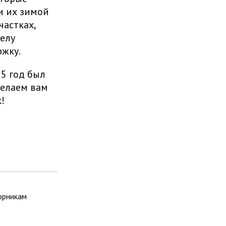
и их зимой
частках,
елу
ржку.
25 год был
желаем вам
!
орникам