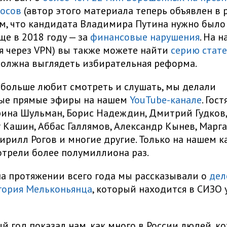
лосов
(автор этого материала теперь объявлен в р
ом, что кандидата Владимира Путина нужно было
ще в 2018 году — за
финансовые нарушения
. На 
я через VPN) вы также можете найти
серию стат
олжна выглядеть избирательная реформа.
о больше любит смотреть и слушать, мы делали
ые прямые эфиры на нашем
YouTube-канале
. Гос
ина Шульман, Борис Надеждин, Дмитрий Гудков
г Кашин, Аббас Галлямов, Александр Кынев, Марг
Кирилл Рогов и многие другие. Только на нашем к
трели более полумиллиона раз.
 на протяжении всего года мы рассказывали о
дел
гория Мельконьянца
, который находится в СИЗО 
й год показал нам, как много в России людей, к