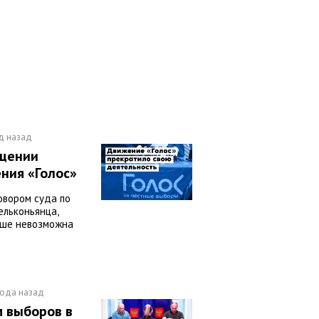
д назад
ащении
ния «Голос»
говором суда по
ельконьянца,
ьше невозможна
года назад
м выборов в