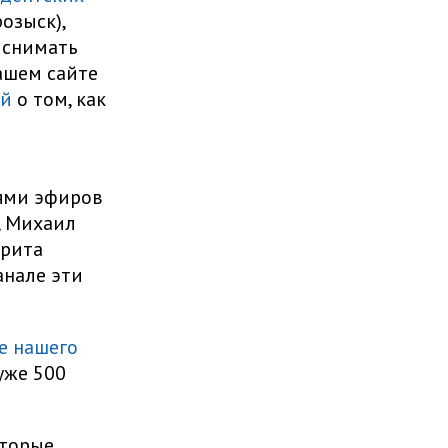
озыск),
 снимать
нашем сайте
ей
о том, как
тями эфиров
, Михаил
арита
анале эти
е нашего
уже 500
оторые