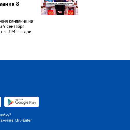
вания 8
ремя кампании на
и 9 сентября
т. ч. 394 — в дни
шибку?
нажмите Ctrl+Enter