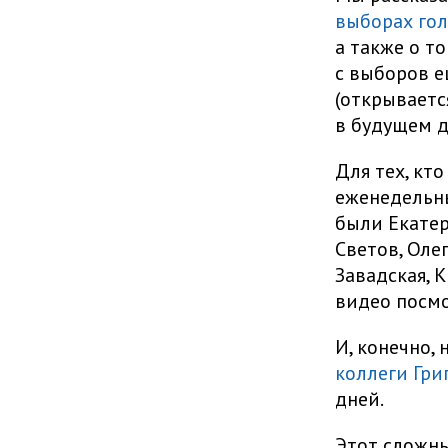
выборах го
а также о т
с выборов е
(открываетс
в будущем д
Для тех, кт
еженедельн
были Екатер
Светов, Оле
Завадская, 
видео посмо
И, конечно,
коллеги Гри
дней.
Этот сложны