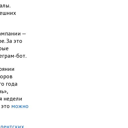
алы.
нешних
ампании —
. За это
рые
еграм-бот.
оянии
боров
го года
ь»,
я недели
 это
можно
идентских