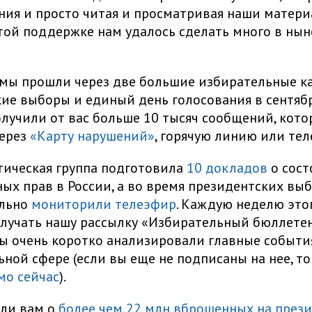
ия и просто читая и просматривая наши матери
той поддержке нам удалось сделать много в ны
 мы прошли через две большие избирательные к
ие выборы и единый день голосования в сентябре
лучили от вас больше 10 тысяч сообщений, кото
через
«Карту нарушений»
, горячую линию или тел
ическая группа подготовила
10 докладов
о сост
ых прав в России, а во время президентских вы
льно
мониторили телеэфир
. Каждую неделю это
лучать нашу рассылку «Избирательный бюллетен
ы очень коротко анализировали главные событи
ьной сфере (если вы еще не подписаны на нее, то
мо сейчас
).
али вам о
более чем 22 млн вброшенных на през