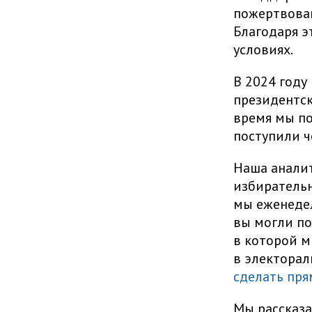
пожертвован
Благодаря э
условиях.
В 2024 году
президентск
время мы по
поступили 
Наша аналит
избирательн
мы еженеде
вы могли по
в которой м
в электорал
сделать пря
Мы рассказ