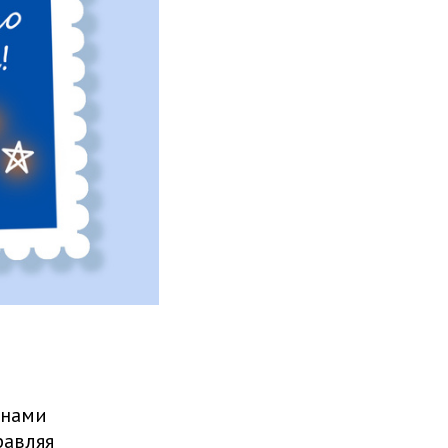
 нами
равляя