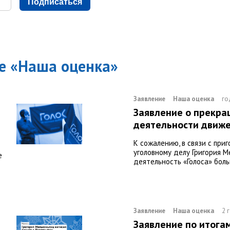
Подписаться
е «
Наша оценка
»
Заявление
Наша оценка
го
Заявление о прекр
деятельности движе
К сожалению, в связи с при
уголовному делу Григория М
е
деятельность «Голоса» бол
Заявление
Наша оценка
2 
Заявление по итога