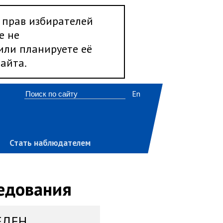
 прав избирателей
е не
 или планируете её
айта.
En
Стать наблюдателем
ледования
ЕДЕН,