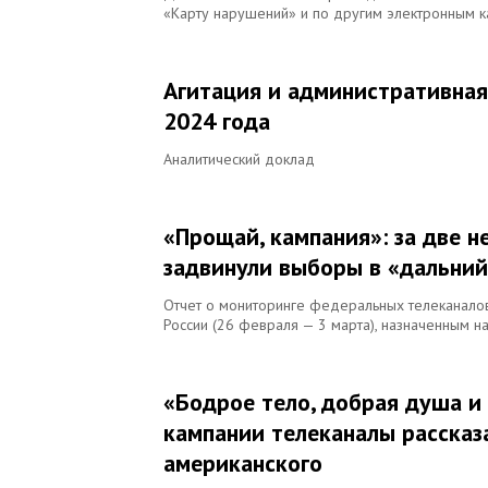
«Карту нарушений» и по другим электронным к
Агитация и административная
2024 года
Аналитический доклад
«Прощай, кампания»: за две 
задвинули выборы в «дальни
Отчет о мониторинге федеральных телеканало
России (26 февраля — 3 марта), назначенным н
«Бодрое тело, добрая душа и
кампании телеканалы рассказ
американского