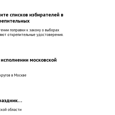
ите списков избирателей в
крепительных
тении поправки к закону о выборах
яют открепительные удостоверения.
 исполнении московской
кругов в Москве
праздник…
ской области