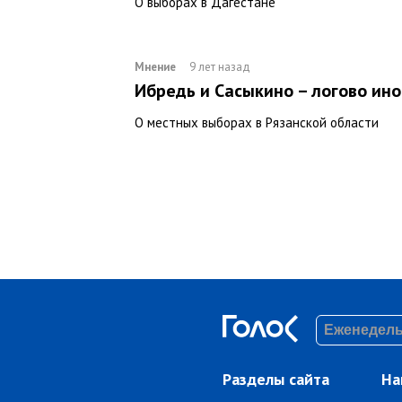
О выборах в Дагестане
Мнение
9 лет назад
Ибредь и Сасыкино – логово ин
О местных выборах в Рязанской области
Разделы сайта
На