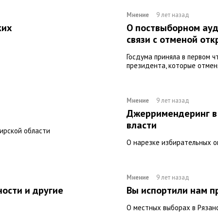
Мнение
9 лет назад
ких
О поствыборном ауд
связи с отменой от
Госдума приняла в первом ч
президента, которые отмен
Мнение
9 лет назад
Джерримендеринг в
власти
ирской области
О нарезке избирательных о
Мнение
9 лет назад
ности и другие
Вы испортили нам 
О местных выборах в Рязан