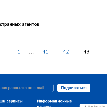
остранных агентов
1
...
41
42
43
Подписаться
ши сервисы
Информационные
каналы