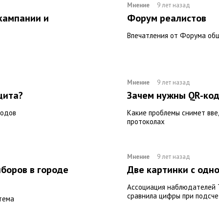
Мнение
9 лет назад
кампании и
Форум реалистов
Впечатления от Форума об
Мнение
9 лет назад
щита?
Зачем нужны QR-ко
кодов
Какие проблемы снимет вве
протоколах
Мнение
9 лет назад
боров в городе
Две картинки с одно
Ассоциация наблюдателей Т
сравнила цифры при подсче
тема