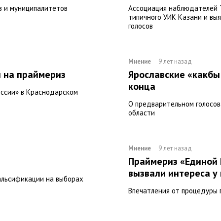
в и муниципалитетов
Ассоциация наблюдателей Т
типичного УИК Казани и вы
голосов
Мнение
9 лет назад
 на праймериз
Ярославские «какбы
конца
оссии» в Краснодарском
О предварительном голосов
области
Мнение
9 лет назад
Праймериз «Единой 
вызвали интереса у
альсификации на выборах
Впечатления от процедуры 