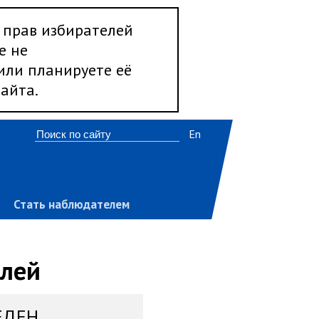
 прав избирателей
е не
 или планируете её
айта.
En
Стать наблюдателем
елей
ЕДЕН,