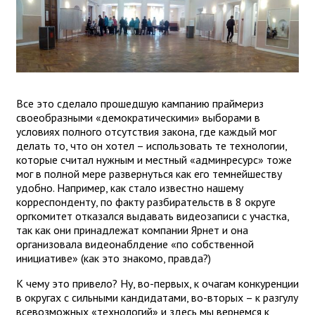
Все это сделало прошедшую кампанию праймериз
своеобразными «демократическими» выборами в
условиях полного отсутствия закона, где каждый мог
делать то, что он хотел – использовать те технологии,
которые считал нужным и местный «админресурс» тоже
мог в полной мере развернуться как его темнейшеству
удобно. Например, как стало известно нашему
корреспонденту, по факту разбирательств в 8 округе
оргкомитет отказался выдавать видеозаписи с участка,
так как они принадлежат компании Ярнет и она
организовала видеонаблдение «по собственной
инициативе» (как это знакомо, правда?)
К чему это привело? Ну, во-первых, к очагам конкуренции
в округах с сильными кандидатами, во-вторых – к разгулу
всевозможных «технологий» и здесь мы вернемся к