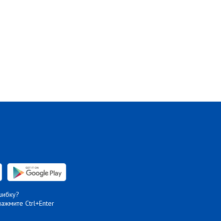
шибку?
нажмите Ctrl+Enter