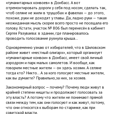
«гуманитарных конвоев» в Донбасс. А вот
отремонтировать дороги у себя под носом, сделать так,
чтоб селяне не жили в трущобах и фавелах — до этого,
похоже, руки не доходят у главы. Да, ладно руки — такая
неожиданная мысль скорее всего просто не посещала его
голову. Кстати, участок № 806 был перенесён в кабинет
Сергея Разуваева: в здании, где планировалось
проводить голосование рухнула крыша…
Одновременно узнаю от избирателей, что в Шиловском
районе живет «местный олигарх», который организует
«гуманитарные конвои» в Донбасс, имеет свой личный
аэродром и парк малых самолетов. И вообще, как
говорили местные жители — он здесь хозяин. А селяне
тогда кто? Никто… А за кого голосуют местные жители,
как вы думаете? Правильно,за них, за хозяев.
Закономерный вопрос — почему? Почему люди живут в
крайней степени нищеты и продолжают голосовать за
эту власть? А потому что жители не понимают прямой
связи между тем, как они голосуют и как живут, потому,
что они относятся к выборам по-старинке, как при
советской власти.