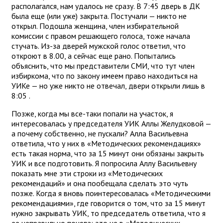
располагался, нам удалось не сразу. В 7:45 дверь в ДК
была еще (или уже) закрыта. Постучали — никто не
открыл. Подошла женщина, член избирательной
комиссии с правом решающего голоса, тоже начала
стучать. Из-за дверей мужской голос ответил, что
откроют в 8.00, а сейчас еще рано. Попытались
объяснить, что мы представители СМИ, что тут член
избиркома, что по закону имеем право находиться на
УИКе — но уже никто не отвечал, двери открыли лишь в
8:05 .
Позже, когда мы все-таки попали на участок, я
интересовалась у председателя УИК Аллы Желудковой —
а почему собственно, не пускали? Алла Васильевна
ответила, что у них в «Методических рекомендациях»
есть такая норма, что за 15 минут они обязаны закрыть
УИК и все подготовить. Я попросила Аллу Васильевну
показать мне эти строки из «Методических
рекомендаций» и она пообещала сделать это чуть
позже. Когда я вновь поинтересовалась «Методическими
рекомендациями», где говорится о том, что за 15 минут
нужно закрывать УИК, то председатель ответила, что я
ее неправильно поняла: это не в «Методических