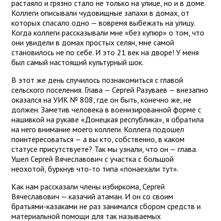
растаяло и грязно стало не только на улице, но и в доме.
Коллеги описывали чудовищные запахи в домах, от
которых спасало одно — вовремя выбежать на улицу.
Когда коллеги рассказывали мне «без купюр» о том, что
они увидели в домах простых селян, мне самой
становилось не по себе. И это 21 век на дворе! У меня
был самый настоящий культурный шок.
В этот же день случилось познакомиться с главой
сельского поселения. Глава — Сергей Разуваев — внезапно
оказался на УИК № 808, где он быть, конечно же, не
должен. Заметив человека в военизированной форме с
нашивкой на рукаве «Донецкая республика», я обратила
на него внимание моего коллеги. Коллега подошел
поинтересоваться — а вы кто, собственно, в каком
статусе присутствуете? Так мы узнали, что он — глава.
Ушел Сергей Вячеславович с участка с большой
неохотой, буркнув что-то типа «понаехали тут».
Как нам рассказали члены избиркома, Сергей
Вячеславович — казачий атаман. И он со своим
братьями-казаками не раз занимался сбором средств и
материальной помощи для так называемых