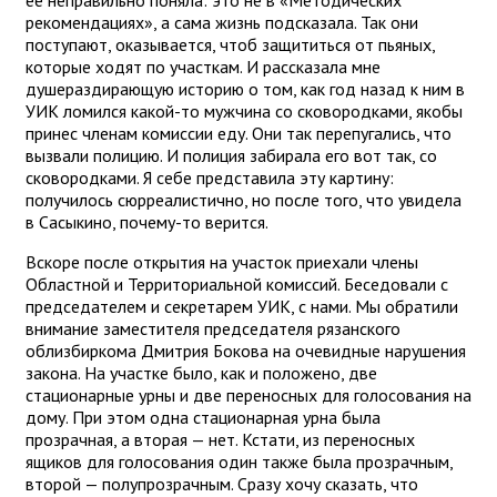
рекомендациях», а сама жизнь подсказала. Так они
поступают, оказывается, чтоб защититься от пьяных,
которые ходят по участкам. И рассказала мне
душераздирающую историю о том, как год назад к ним в
УИК ломился какой-то мужчина со сковородками, якобы
принес членам комиссии еду. Они так перепугались, что
вызвали полицию. И полиция забирала его вот так, со
сковородками. Я себе представила эту картину:
получилось сюрреалистично, но после того, что увидела
в Сасыкино, почему-то верится.
Вскоре после открытия на участок приехали члены
Областной и Территориальной комиссий. Беседовали с
председателем и секретарем УИК, с нами. Мы обратили
внимание заместителя председателя рязанского
облизбиркома Дмитрия Бокова на очевидные нарушения
закона. На участке было, как и положено, две
стационарные урны и две переносных для голосования на
дому. При этом одна стационарная урна была
прозрачная, а вторая — нет. Кстати, из переносных
ящиков для голосования один также была прозрачным,
второй — полупрозрачным. Сразу хочу сказать, что