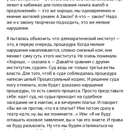
лежит в кабинках для голосования «книга жалоб и
предложений» — это же хорошо, мы одновременно и
мнение жителей узнаем. А Закон? А что — закон? Надо
же и к закону творчески подходить, это же мелкие
нарушения.
Я пыталась объяснить. что демократический институт —
это, в первую очередь, процедура. Когда мелкие
нарушения накапливаются, словно снежный ком, они
меняют саму суть этого института. Не очень понимали.
«Хорошо, — сказала я. — Давайте сравним с другим
институтом, судом». Суд ведь не только третья ветвь
власти. Для того, чтоб в суде соблюдалась процедура
написан целый Процессуальный кодекс. И решение суда
могу отменить, если будет доказано нарушение
процедуры, то есть самого процесса. Просто представьте
себе: идет суд, но судья приходит на судебное
заседание не в мантии, а в вечернем платье. И говорит:
«Вы же не против, что я в платье? Мне потом сразу в
театр идти, ну, вы же понимаете…» Или: «Я не буду
оглашать исковое заявление, вы и так его знаете. И права
не буду разъяснять. Ну что мы будем отвлекаться на