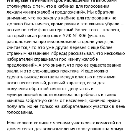
столкнулась с тем, что в кабинах для голосования
лежали «книги жалоб и предложений». Мы обратили
внимание, что по закону в кабине для голосования не
должно быть ничего, кроме ручки и эти «книги» убрали —
но сам по себе факт интересный. Более того — коллега,
который писал репортаж в УИК № 806 (участок
расположен на противоположной стороне улицы, но
считается, что это уже другая деревня с еще более
странным названием Ибредь) рассказывал, что несколько
избирателей спрашивали про «книгу жалоб и
предложений». А это значит, что про ее существование
знали, и это сложившаяся практика. И еще можно
сделать вывод: контакты между властью и селянами
носят несистемный, разовый характер, если для
получения обратной связи от депутатов и
муниципальной власти возникла потребность в таких
«книгах». Обратную связь от населения, конечно, нужно
получать, но не только на избирательных участках в день
голосования.
Мои коллеги ходили с членами участковых комиссий по
домам селян для волеизъявления голосующих «на дому».