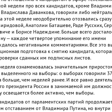
ой недели про всех кандидатов, кроме Владими
 Владислава Даванкова, говорили либо нейтраль
На этой неделе неодобрительно отозвались сразу
иридовой, Анатолии Баташеве, Раде Русских, Сер
иче и Борисе Надеждине. Больше всего достало
у — каждое четвертое упоминание его имени
далось негативными комментариями. Все это в
ионная подготовка к снятию кандидата, котора
роверки сданных им подписных листов.
неделя ознаменовалась значительным приросто
 выделенного на выборы: о выборах говорили 3
за больше, чем неделей ранее. И все равно деятел
о президента России в занимаемой им должнос
 освещается более активно, чем выборы.
андидатов от парламентских партий продолжае
м отставанием от Владимира Путина, но внутри