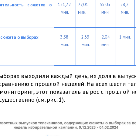
121,72 
77,01 
55,03 
28,2 
ительность сюжетов о 
мин.
мин.
мин.
мин.
3,58 
2,33 
 2,04 
1 мин.
 сюжета о выборах
мин.
мин.
мин.
ыборах выходили каждый день, их доля в выпус
сравнению с прошлой неделей. На всех шести тел
мониторинг, этот показатель вырос с прошлой 
ущественно (см. рис. 1).