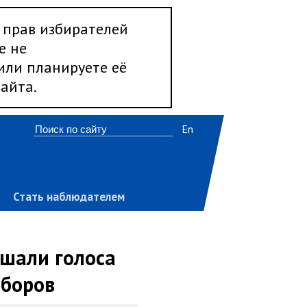
 прав избирателей
е не
 или планируете её
айта.
En
Стать наблюдателем
ышали голоса
ыборов