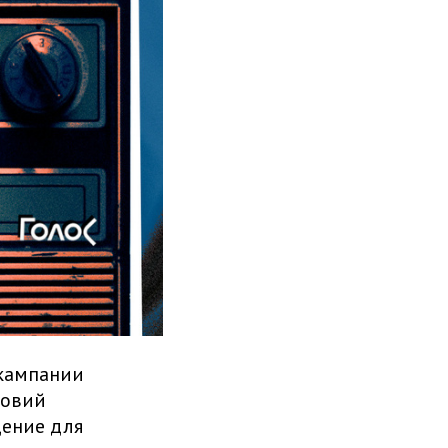
 кампании
ловий
дение для