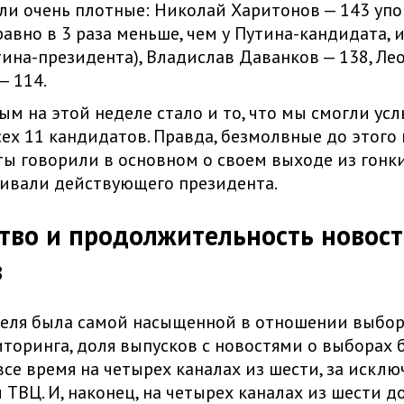
ли очень плотные: Николай Харитонов — 143 уп
равно в 3 раза меньше, чем у Путина-кандидата, и
тина-президента), Владислав Даванков — 138, Ле
— 114.
м на этой неделе стало и то, что мы смогли ус
сех 11 кандидатов. Правда, безмолвные до этого
ы говорили в основном о своем выходе из гонки
ивали действующего президента.
тво и продолжительность новос
в
еля была самой насыщенной в отношении выбор
торинга, доля выпусков с новостями о выборах 
все время на четырех каналах из шести, за искл
 ТВЦ. И, наконец, на четырех каналах из шести д