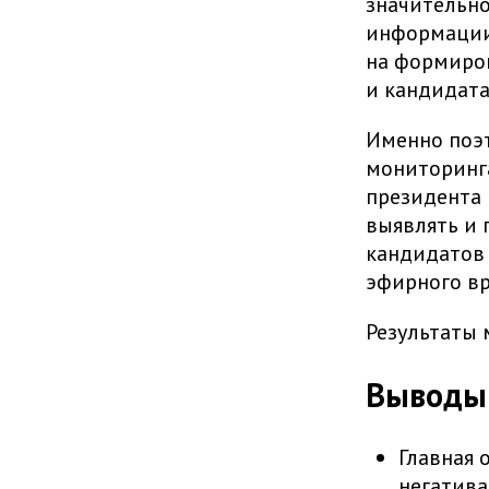
значительно
информации
на формиро
и кандидата
Именно поэт
мониторинг
президента 
выявлять и 
кандидатов 
эфирного в
Результаты 
Выводы 
Главная 
негатива