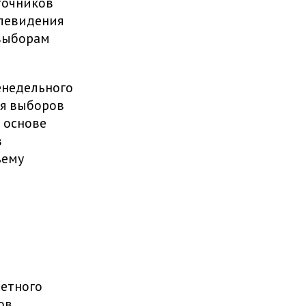
точников
левидения
выборам
енедельного
я выборов
 основе
в
ъему
метного
в.