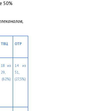
е 50%
леканалов,
ТВЦ
ОТР
18 из 
14 из 
29, 
51, 
 (62%)
(27,5%)