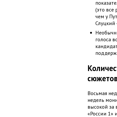
показате
(это все 
чем у Пу
Слуцкий 
Необычны
голоса в
кандидат
поддерж
Количес
сюжето
Восьмая нед
недель мони
высокой за 
«России 1» и