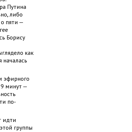
ра Путина
но, либо
 о пяти —
гее
сь Борису
ыглядело как
я началась
м эфирного
79 минут —
ьность
ти по-
т идти
 этой группы