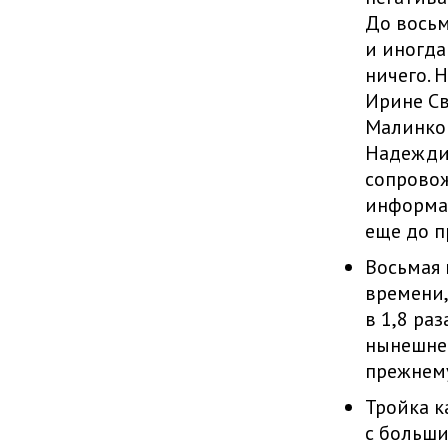
До восьм
и иногда
ничего. 
Ирине Св
Малинков
Надеждин
сопровож
информац
еще до п
Восьмая 
времени,
в 1,8 ра
нынешнег
прежнему
Тройка к
с больши