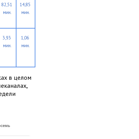
82,51 
14,85 
мин.
мин.
3,93 
1,06 
мин.
мин.
ках в целом
еканалах,
недели