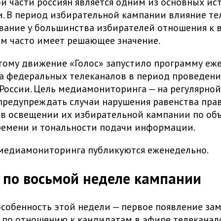
й части россиян является одним из основных ис
. В период избирательной кампании влияние те
вание у большинства избирателей отношения к 
м часто имеет решающее значение.
ому движение «Голос» запустило программу еж
а федеральных телеканалов в период проведени
России. Цель медиамониторинга — на регулярной
предупреждать случаи нарушения равенства пра
в освещении их избирательной кампании по об
ремени и тональности подачи информации.
медиамониторинга публикуются еженедельно.
по восьмой неделе кампании
особенность этой недели — первое появление за
 по отношению к кандидатам в эфире телеканало