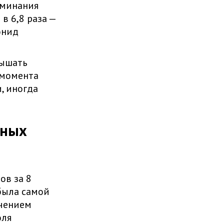
оминания
 в 6,8 раза —
онид
лышать
 момента
, иногда
тных
ов за 8
была самой
ючением
оля