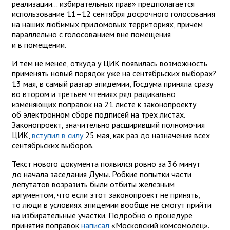
реализации... избирательных прав» предполагается
использование 11–12 сентября досрочного голосования
на наших любимых придомовых территориях, причем
параллельно с голосованием вне помещения
и в помещении.
И тем не менее, откуда у ЦИК появилась возможность
применять новый порядок уже на сентябрьских выборах?
13 мая, в самый разгар эпидемии, Госдума приняла сразу
во втором и третьем чтениях ряд радикально
изменяющих поправок на 21 листе к законопроекту
об электронном сборе подписей на трех листах.
Законопроект, значительно расширивший полномочия
ЦИК,
вступил в силу
25 мая, как раз до назначения всех
сентябрьских выборов.
Текст нового документа появился ровно за 36 минут
до начала заседания Думы. Робкие попытки части
депутатов возразить были отбиты железным
аргументом, что если этот законопроект не принять,
то люди в условиях эпидемии вообще не смогут прийти
на избирательные участки. Подробно о процедуре
принятия поправок
написал
«Московский комсомолец».