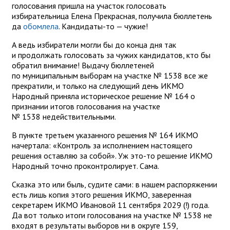
голосования пришла на участок голосовать
избирательница Елена Прекрасная, получила бюллетень
да
обомлела
. Кандидаты-то — чужие!
А ведь избиратели могли бы до конца дня так
и продолжать голосовать за чужих кандидатов, кто бы
обратил внимание! Выдачу бюллетеней
по муниципальным выборам на участке № 1538 все же
прекратили, и только на следующий день ИКМО
Народный приняла историческое решение № 164 о
признании итогов голосования на участке
№ 1538 недействительными.
В пункте третьем указанного решения № 164 ИКМО
начертала: «Контроль за исполнением настоящего
решения оставляю за собой». Уж это-то решение ИКМО
Народный точно проконтролирует. Сама.
Сказка это или быль, судите сами: в нашем распоряжении
есть лишь копия этого решения ИКМО, заверенная
секретарем ИКМО Ивановой 11 сентября 2029 (!) года.
Да вот только итоги голосования на участке № 1538 не
входят в результаты выборов ни в округе 159,