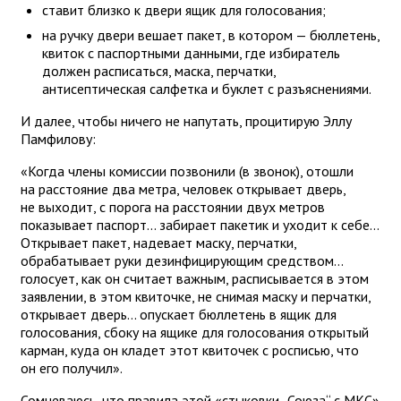
ставит близко к двери ящик для голосования;
на ручку двери вешает пакет, в котором — бюллетень,
квиток с паспортными данными, где избиратель
должен расписаться, маска, перчатки,
антисептическая салфетка и буклет с разъяснениями.
И далее, чтобы ничего не напутать, процитирую Эллу
Памфилову:
«Когда члены комиссии позвонили (в звонок), отошли
на расстояние два метра, человек открывает дверь,
не выходит, с порога на расстоянии двух метров
показывает паспорт... забирает пакетик и уходит к себе...
Открывает пакет, надевает маску, перчатки,
обрабатывает руки дезинфицирующим средством...
голосует, как он считает важным, расписывается в этом
заявлении, в этом квиточке, не снимая маску и перчатки,
открывает дверь... опускает бюллетень в ящик для
голосования, сбоку на ящике для голосования открытый
карман, куда он кладет этот квиточек с росписью, что
он его получил».
Сомневаюсь, что правила этой «стыковки „Союза“ с МКС»