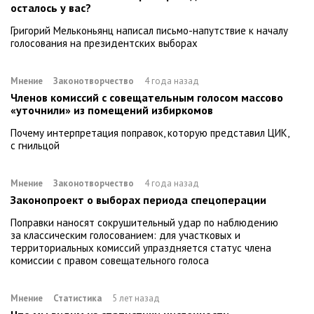
осталось у вас?
Григорий Мельконьянц написал письмо-напутствие к началу
голосования на президентских выборах
Мнение
Законотворчество
4 года назад
Членов комиссий с совещательным голосом массово
«уточнили» из помещений избиркомов
Почему интерпретация поправок, которую представил ЦИК,
с гнильцой
Мнение
Законотворчество
4 года назад
Законопроект о выборах периода спецоперации
Поправки наносят сокрушительный удар по наблюдению
за классическим голосованием: для участковых и
территориальных комиссий упраздняется статус члена
комиссии с правом совещательного голоса
Мнение
Статистика
5 лет назад