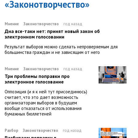
«
Законотворчество
»
Мнение
Законотворчество
год назад
Дна все-таки нет: принят новый закон об
электронном голосовании
Результат выборов можно сделать непроверяемым для
большинства граждан и не зависящим от него
Мнение
Законотворчество
год назад
Три проблемы поправки про
электронное голосование
Оппозиция (и я к ней тут присоединюсь)
считает, что это дает возможность
организаторам выборов в будущем
вообще отказаться от использования
бумажных бюллетеней
Разбор
Законотворчество
год назад
Разбираем поправки в