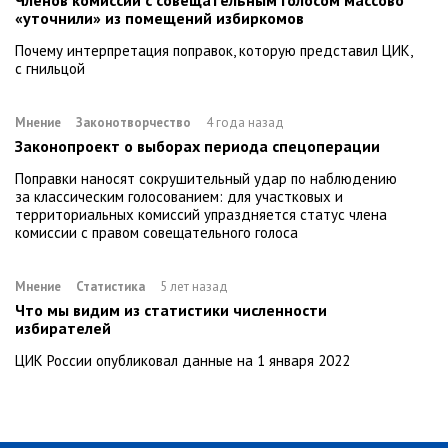
Членов комиссий с совещательным голосом массово
«уточнили» из помещений избиркомов
Почему интерпретация поправок, которую представил ЦИК,
с гнильцой
Мнение
Законотворчество
4 года назад
Законопроект о выборах периода спецоперации
Поправки наносят сокрушительный удар по наблюдению
за классическим голосованием: для участковых и
территориальных комиссий упраздняется статус члена
комиссии с правом совещательного голоса
Мнение
Статистика
5 лет назад
Что мы видим из статистики численности
избирателей
ЦИК России опубликовал данные на 1 января 2022