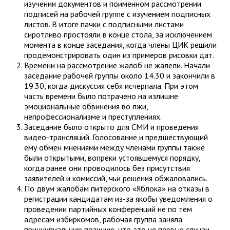
изучении документов и поименном рассмотрении
подписей на рабочей группе с изучением подписных
листов. В итоге пачки с подписными листами
сиротливо простояли в конце стола, за исключением
момента в конце заседания, когда члены ЦИК решили
продемонстрировать один из примеров рисовки дат.
Времени на рассмотрение жалоб не жалели. Начали
заседание рабочей группы около 14.30 и закончили в
19.30, когда дискуссия себя исчерпала. При этом
часть времени было потрачено на излишне
эмоциональные обвинения во лжи,
непрофессионализме и преступлениях.
Заседание было открыто для СМИ и проведения
видео-трансляций. Голосование и предшествующий
ему обмен мнениями между членами группы также
были открытыми, вопреки устоявшемуся порядку,
когда ранее они проводилось без присутствия
заявителей и комиссий, чьи решения обжаловались.
По двум жалобам питерского «Яблока» на отказы в
регистрации кандидатам из-за якобы уведомления о
проведении партийных конференций не по тем
адресам избиркомов, рабочая группа заняла
принципиальную позицию, что это не первые случаи,