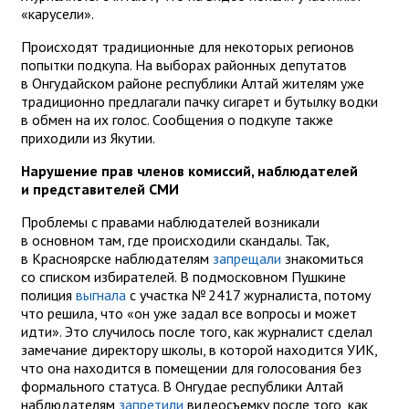
«карусели».
Происходят традиционные для некоторых регионов
попытки подкупа. На выборах районных депутатов
в Онгудайском районе республики Алтай жителям уже
традиционно предлагали пачку сигарет и бутылку водки
в обмен на их голос. Сообщения о подкупе также
приходили из Якутии.
Нарушение прав членов комиссий, наблюдателей
и представителей СМИ
Проблемы с правами наблюдателей возникали
в основном там, где происходили скандалы. Так,
в Красноярске наблюдателям
запрещали
знакомиться
со списком избирателей. В подмосковном Пушкине
полиция
выгнала
с участка № 2417 журналиста, потому
что решила, что «он уже задал все вопросы и может
идти». Это случилось после того, как журналист сделал
замечание директору школы, в которой находится УИК,
что она находится в помещении для голосования без
формального статуса. В Онгудае республики Алтай
наблюдателям
запретили
видеосъемку после того, как