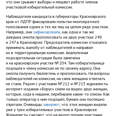
что они срывают выборы и мешают работе членов
участковой избирательной комиссии.
Наблюдатели кандидата в губернаторы Красноярского
края от ЛДПР фиксировали попытки многократного
голосования одних и тех же лиц на целом ряде участков.
Например, они
зафиксировали
, как одна и так же
девушка смогла проголосовать на двух участках 249
и 247 в Красноярске. Председатель комиссии отказался
принимать жалобу от наблюдателей и направил
их в территориальную комиссию. Аналогичная
подозрительная ситуация была замечена
и на красноярском участке № 204. Там избирательница
подошла к члену комиссии не по своему адресу. Она
смогла получить бюллетень и проголосовать. На вопросы
наблюдателей ни комиссия, ни сама женщина отвечать
не стали. Рядом с участками № 212 и № 213 журналисты
интернет-издания «Борус» сняли на видео двух женщин,
которые, сидя в машине, перебирали какие-то списки. Как
только оператор к ним подошёл, бумаги они поспешно
спрятали. Очевидцы
заверяют
, что этих женщин видели
уже у трех избирательных участков в Красноярске.
Журналисты считают, что на видео попали участники