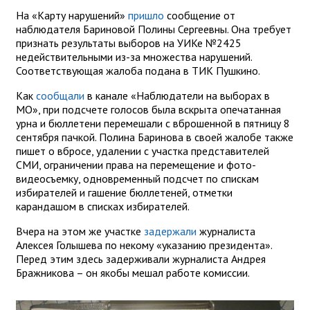
На «Карту нарушений»
пришло
сообщение от
наблюдателя Бариновой Полины Сергеевны. Она требует
признать результаты выборов на УИКе №2425
недействительными из-за множества нарушений.
Соответствующая жалоба подана в ТИК Пушкино.
Как
сообщали
в канале «Наблюдатели на выборах в
МО», при подсчете голосов была вскрыта опечатанная
урна и бюллетени перемешали с вброшенной в пятницу 8
сентября пачкой. Полина Баринова в своей жалобе также
пишет о вбросе, удалении с участка представителей
СМИ, ограничении права на перемещение и фото-
видеосъемку, одновременный подсчет по спискам
избирателей и гашение бюллетеней, отметки
карандашом в списках избирателей.
Вчера на этом же участке
задержали
журналиста
Алексея Голышева по некому «указанию президента».
Перед этим здесь задерживали журналиста Андрея
Бражникова – он якобы мешал работе комиссии.