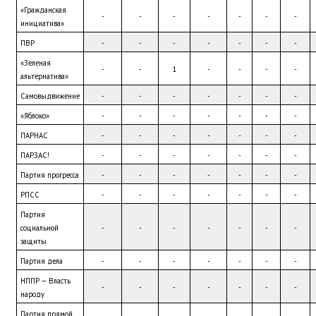
«Гражданская 
-
-
-
-
-
-
-
инициатива»
ПВР
-
-
-
-
-
-
-
«Зеленая 
-
-
1
-
-
-
-
альтернатива»
Самовыдвижение
-
-
-
-
-
-
-
«Яблоко»
-
-
-
-
-
-
-
ПАРНАС
-
-
-
-
-
-
-
ПАРЗАС!
-
-
-
-
-
-
-
Партия прогресса
-
-
-
-
-
-
-
РПСС
-
-
-
-
-
-
-
Партия 
социальной 
-
-
-
-
-
-
-
защиты
Партия дела
-
-
-
-
-
-
-
НППР — Власть 
-
-
-
-
-
-
-
народу
Партия прямой 