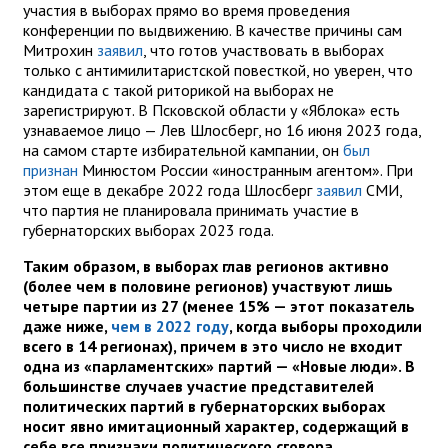
участия в выборах прямо во время проведения
конференции по выдвижению. В качестве причины сам
Митрохин
заявил
, что готов участвовать в выборах
только с антимилитаристской повесткой, но уверен, что
кандидата с такой риторикой на выборах не
зарегистрируют. В Псковской области у «Яблока» есть
узнаваемое лицо — Лев Шлосберг, но 16 июня 2023 года,
на самом старте избирательной кампании, он
был
признан
Минюстом России «иностранным агентом». При
этом еще в декабре 2022 года Шлосберг
заявил
СМИ,
что партия не планировала принимать участие в
губернаторских выборах 2023 года.
Таким образом, в выборах глав регионов активно
(более чем в половине регионов) участвуют лишь
четыре партии из 27 (менее 15% — этот показатель
даже ниже,
чем в 2022 году
, когда выборы проходили
всего в 14 регионах), причем в это число не входит
одна из «парламентских» партий — «Новые люди». В
большинстве случаев участие представителей
политических партий в губернаторских выборах
носит явно имитационный характер, содержащий в
себе все признаки политического сговора.