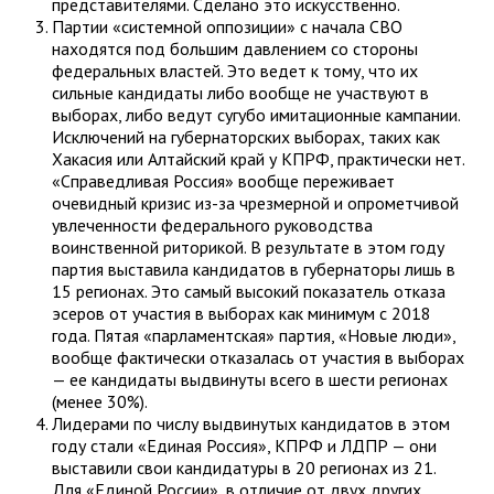
представителями. Сделано это искусственно.
Партии «системной оппозиции» с начала СВО
находятся под большим давлением со стороны
федеральных властей. Это ведет к тому, что их
сильные кандидаты либо вообще не участвуют в
выборах, либо ведут сугубо имитационные кампании.
Исключений на губернаторских выборах, таких как
Хакасия или Алтайский край у КПРФ, практически нет.
«Справедливая Россия» вообще переживает
очевидный кризис из-за чрезмерной и опрометчивой
увлеченности федерального руководства
воинственной риторикой. В результате в этом году
партия выставила кандидатов в губернаторы лишь в
15 регионах. Это самый высокий показатель отказа
эсеров от участия в выборах как минимум с 2018
года. Пятая «парламентская» партия, «Новые люди»,
вообще фактически отказалась от участия в выборах
— ее кандидаты выдвинуты всего в шести регионах
(менее 30%).
Лидерами по числу выдвинутых кандидатов в этом
году стали «Единая Россия», КПРФ и ЛДПР — они
выставили свои кандидатуры в 20 регионах из 21.
Для «Единой России», в отличие от двух других