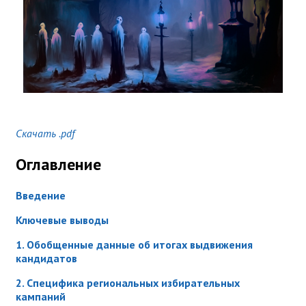
Скачать .pdf
Оглавление
Введение
Ключевые выводы
1. Обобщенные данные об итогах выдвижения
кандидатов
2. Специфика региональных избирательных
кампаний