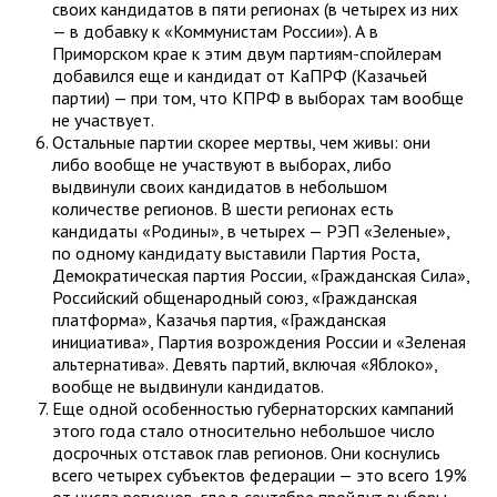
своих кандидатов в пяти регионах (в четырех из них
— в добавку к «Коммунистам России»). А в
Приморском крае к этим двум партиям-спойлерам
добавился еще и кандидат от КаПРФ (Казачьей
партии) — при том, что КПРФ в выборах там вообще
не участвует.
Остальные партии скорее мертвы, чем живы: они
либо вообще не участвуют в выборах, либо
выдвинули своих кандидатов в небольшом
количестве регионов. В шести регионах есть
кандидаты «Родины», в четырех — РЭП «Зеленые»,
по одному кандидату выставили Партия Роста,
Демократическая партия России, «Гражданская Сила»,
Российский общенародный союз, «Гражданская
платформа», Казачья партия, «Гражданская
инициатива», Партия возрождения России и «Зеленая
альтернатива». Девять партий, включая «Яблоко»,
вообще не выдвинули кандидатов.
Еще одной особенностью губернаторских кампаний
этого года стало относительно небольшое число
досрочных отставок глав регионов. Они коснулись
всего четырех субъектов федерации — это всего 19%
от числа регионов, где в сентябре пройдут выборы