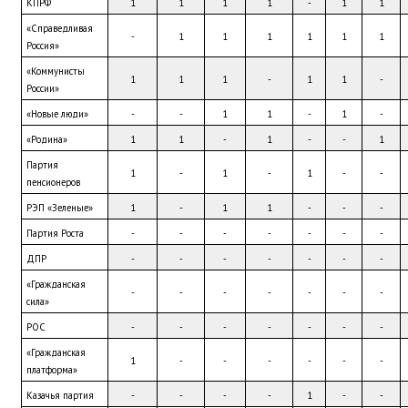
КПРФ
1
1
1
1
-
1
1
«Справедливая 
-
1
1
1
1
1
1
Россия»
«Коммунисты 
1
1
1
-
1
1
-
России»
«Новые люди»
-
-
1
1
-
1
-
«Родина»
1
1
-
1
-
-
1
Партия 
1
-
1
-
1
-
-
пенсионеров
РЭП «Зеленые»
1
-
1
1
-
-
-
Партия Роста
-
-
-
-
-
-
-
ДПР
-
-
-
-
-
-
-
«Гражданская 
-
-
-
-
-
-
-
сила»
РОС
-
-
-
-
-
-
-
«Гражданская 
1
-
-
-
-
-
-
платформа»
Казачья партия
-
-
-
-
1
-
-