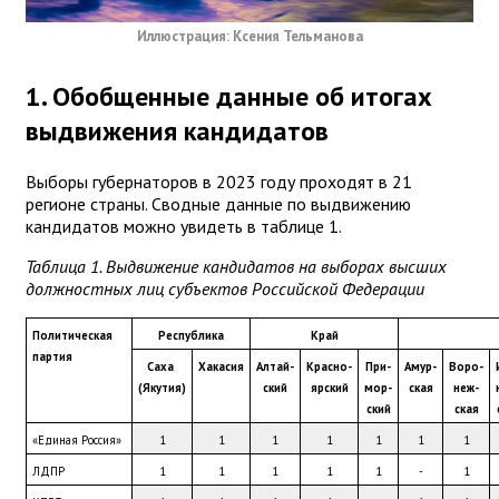
Иллюстрация: Ксения Тельманова
1. Обобщенные данные об итогах
выдвижения кандидатов
Выборы губернаторов в 2023 году проходят в 21
регионе страны. Сводные данные по выдвижению
кандидатов можно увидеть в таблице 1.
Таблица 1. Выдвижение кандидатов на выборах высших
должностных лиц субъектов Российской Федерации
Политическая 
Республика
Край
партия
Саха 
Хакасия
Алтай-
Красно-
При-
Амур-
Воро-
(Якутия)
ский
ярский
мор-
ская
неж-
ский
ская
«Единая Россия»
1
1
1
1
1
1
1
ЛДПР
1
1
1
1
1
-
1