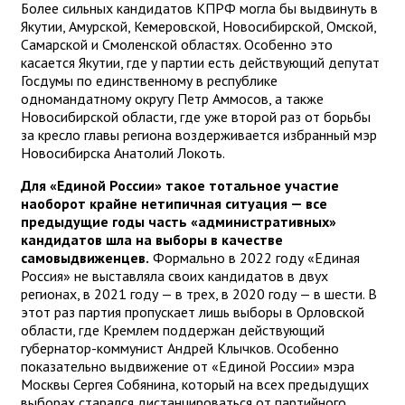
Более сильных кандидатов КПРФ могла бы выдвинуть в
Якутии, Амурской, Кемеровской, Новосибирской, Омской,
Самарской и Смоленской областях. Особенно это
касается Якутии, где у партии есть действующий депутат
Госдумы по единственному в республике
одномандатному округу Петр Аммосов, а также
Новосибирской области, где уже второй раз от борьбы
за кресло главы региона воздерживается избранный мэр
Новосибирска Анатолий Локоть.
Для «Единой России» такое тотальное участие
наоборот крайне нетипичная ситуация — все
предыдущие годы часть «административных»
кандидатов шла на выборы в качестве
самовыдвиженцев.
Формально в 2022 году «Единая
Россия» не выставляла своих кандидатов в двух
регионах, в 2021 году — в трех, в 2020 году — в шести. В
этот раз партия пропускает лишь выборы в Орловской
области, где Кремлем поддержан действующий
губернатор-коммунист Андрей Клычков. Особенно
показательно выдвижение от «Единой России» мэра
Москвы Сергея Собянина, который на всех предыдущих
выборах старался дистанцироваться от партийного