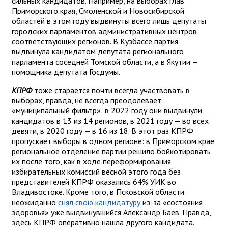
сильных кандидатов. Например, на выборах глав
Приморского края, Смоленской и Новосибирской
областей в этом году выдвинуты всего лишь депутаты
городских парламентов административных центров
соответствующих регионов. В Кузбассе партия
выдвинула кандидатом депутата регионального
парламента соседней Томской области, а в Якутии —
помощника депутата Госдумы.
КПРФ
тоже старается почти всегда участвовать в
выборах, правда, не всегда преодолевает
«муниципальный фильтр»: в 2022 году они выдвинули
кандидатов в 13 из 14 регионов, в 2021 году — во всех
девяти, в 2020 году — в 16 из 18. В этот раз КПРФ
пропускает выборы в одном регионе: в Приморском крае
региональное отделение партии решило бойкотировать
их после того, как в ходе переформирования
избирательных комиссий весной этого года без
представителей КПРФ оказались 64% УИК во
Владивостоке. Кроме того, в Псковской области
неожиданно
снял свою кандидатуру
из-за «состояния
здоровья» уже выдвинувшийся Александр Баев. Правда,
здесь КПРФ оперативно нашла другого кандидата.