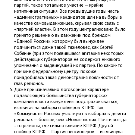
партий, такое тотальное участие — крайне
нетипичная ситуация. Все предыдущие годы часть
«административных» кандидатов шли на выборы в
качестве самовыдвиженцев, скрывая свою связь с
«партией власти». В этом году централизовано было
принято решение о выдвижении под брендом
«Единой России», которому был вынужден
подчиниться даже такой тяжеловес, как Сергей
Собянин (при этом появившаяся агитация некоторых
действующих губернаторов не содержит никакого
упоминания о выдвинувшей их партии). По какой-то
причине федеральному центру, похоже,
понадобилась такая демонстрация лояльности от
глав регионов.
Даже при изначально договорном характере
подавляющего большинства губернаторских
кампаний власти вынуждены подстраховываться,
выдвигая на выборы спойлеров КПРФ. Так,
«Коммунисты России» участвуют в выборах в девяти
регионах — больше, чем «Новые люди». Почти всегда
это регионы, где сильно влияние КПРФ. Другой
спойлер КПРФ — Партия пенсионеров — выдвинула