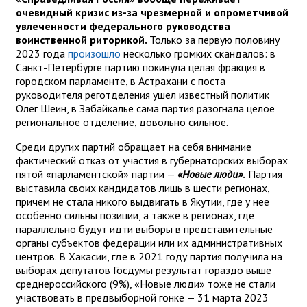
очевидный кризис из-за чрезмерной и опрометчивой
увлеченности федерального руководства
воинственной риторикой.
Только за первую половину
2023 года
произошло
несколько громких скандалов: в
Санкт-Петербурге партию покинула целая фракция в
городском парламенте, в Астрахани с поста
руководителя реготделения ушел известный политик
Олег Шеин, в Забайкалье сама партия разогнала целое
региональное отделение, довольно сильное.
Среди других партий обращает на себя внимание
фактический отказ от участия в губернаторских выборах
пятой «парламентской» партии —
«Новые люди»
.
Партия
выставила своих кандидатов лишь в шести регионах,
причем не стала никого выдвигать в Якутии, где у нее
особенно сильны позиции, а также в регионах, где
параллельно будут идти выборы в представительные
органы субъектов федерации или их административных
центров. В Хакасии, где в 2021 году партия получила на
выборах депутатов Госдумы результат гораздо выше
среднероссийского (9%), «Новые люди» тоже не стали
участвовать в предвыборной гонке — 31 марта 2023