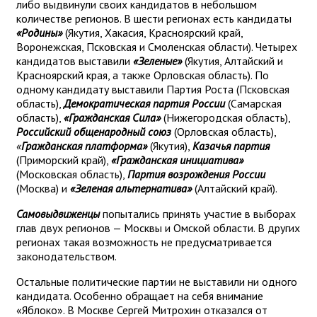
либо выдвинули своих кандидатов в небольшом
количестве регионов. В шести регионах есть кандидаты
«Родины»
(Якутия, Хакасия, Красноярский край,
Воронежская, Псковская и Смоленская области). Четырех
кандидатов выставили
«Зеленые»
(Якутия, Алтайский и
Красноярский края, а также Орловская область). По
одному кандидату выставили Партия Роста (Псковская
область),
Демократическая партия России
(Самарская
область),
«Гражданская Сила»
(Нижегородская область),
Российский общенародный союз
(Орловская область),
«
Гражданская платформа»
(Якутия),
Казачья партия
(Приморский край),
«Гражданская инициатива»
(Московская область),
Партия возрождения России
(Москва) и
«Зеленая альтернатива»
(Алтайский край).
Самовыдвиженцы
попытались принять участие в выборах
глав двух регионов — Москвы и Омской области. В других
регионах такая возможность не предусматривается
законодательством.
Остальные политические партии не выставили ни одного
кандидата. Особенно обращает на себя внимание
«Яблоко». В Москве Сергей Митрохин отказался от