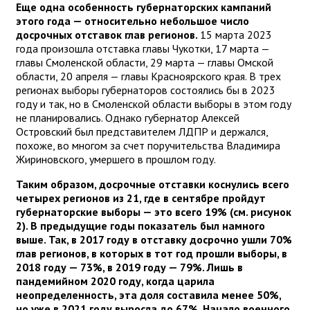
Еще одна особенность губернаторских кампаний
этого года — относительно небольшое число
досрочных отставок глав регионов.
15 марта 2023
года произошла отставка главы Чукотки, 17 марта —
главы Смоленской области, 29 марта — главы Омской
области, 20 апреля — главы Красноярского края. В трех
регионах выборы губернаторов состоялись бы в 2023
году и так, но в Смоленской области выборы в этом году
не планировались. Однако губернатор Алексей
Островский был представителем ЛДПР и держался,
похоже, во многом за счет поручительства Владимира
Жириновского, умершего в прошлом году.
Таким образом, досрочные отставки коснулись всего
четырех регионов из 21, где в сентябре пройдут
губернаторские выборы — это всего 19% (см. рисунок
2). В предыдущие годы показатель был намного
выше. Так, в 2017 году в отставку досрочно ушли 70%
глав регионов, в которых в тот год прошли выборы, в
2018 году — 73%, в 2019 году — 79%. Лишь в
пандемийном 2020 году, когда царила
неопределенность, эта доля составила менее 50%,
но уже в 2021 году выросла до 67%. Начало военного