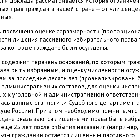
сти доклада рассматривается история ограничен
ых прав граждан в нашей стране — от «лишенце
ных.
ь посвящена оценке соразмерности (пропорциона
сти лишения пассивного избирательного права 
 за которые граждане были осуждены.
ь содержит перечень оснований, по которым гра
ава быть избранным, и оценку численности осу
ам за последние десять лет (проанализированы 
 административных составов, для оценки числе
х к уголовной и административной ответствен
ась данные статистики Судебного департамента
уде России). При этом необходимо помнить, что
аждане оказываются лишенными права быть избр
еще 25 лет после отбытия наказания (например, 
ьям гражданин остается лишенным пассивного