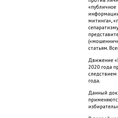
«публичное
информации
митинга», «
сепаратизму
представите
(«мошенниче
статьям. Вс
Движение «Г
2020 года п
следствием 
года.
Данный докл
применяютс
избирательн