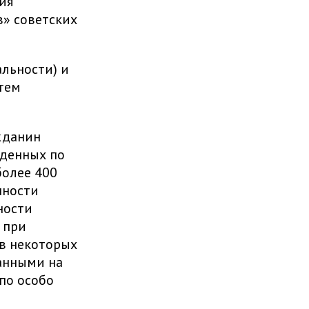
ия
в» советских
льности) и
тем
жданин
жденных по
более 400
нности
ности
 при
 в некоторых
анными на
по особо