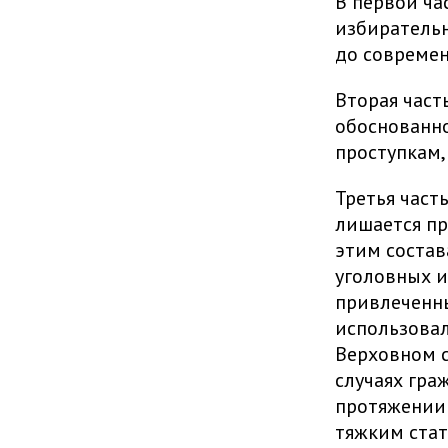
В первой ча
избирательн
до современ
Вторая част
обоснованно
проступкам,
Третья част
лишается пр
этим состав
уголовных и
привлеченны
использовал
Верховном с
случаях гр
протяжении 
тяжким стат