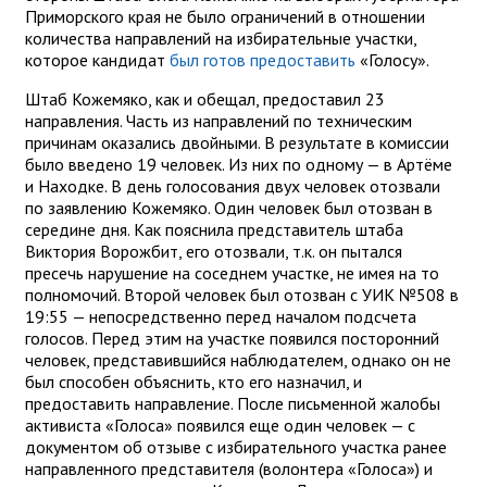
Приморского края не было ограничений в отношении
количества направлений на избирательные участки,
которое кандидат
был готов предоставить
«Голосу».
Штаб Кожемяко, как и обещал, предоставил 23
направления. Часть из направлений по техническим
причинам оказались двойными. В результате в комиссии
было введено 19 человек. Из них по одному — в Артёме
и Находке. В день голосования двух человек отозвали
по заявлению Кожемяко. Один человек был отозван в
середине дня. Как пояснила представитель штаба
Виктория Ворожбит, его отозвали, т.к. он пытался
пресечь нарушение на соседнем участке, не имея на то
полномочий. Второй человек был отозван с УИК №508 в
19:55 — непосредственно перед началом подсчета
голосов. Перед этим на участке появился посторонний
человек, представившийся наблюдателем, однако он не
был способен объяснить, кто его назначил, и
предоставить направление. После письменной жалобы
активиста «Голоса» появился еще один человек — с
документом об отзыве с избирательного участка ранее
направленного представителя (волонтера «Голоса») и