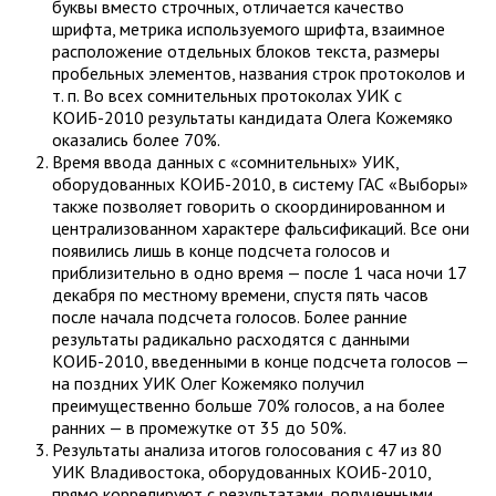
буквы вместо строчных, отличается качество
шрифта, метрика используемого шрифта, взаимное
расположение отдельных блоков текста, размеры
пробельных элементов, названия строк протоколов и
т. п. Во всех сомнительных протоколах УИК с
КОИБ-2010 результаты кандидата Олега Кожемяко
оказались более 70%.
Время ввода данных с «сомнительных» УИК,
оборудованных КОИБ-2010, в систему ГАС «Выборы»
также позволяет говорить о скоординированном и
централизованном характере фальсификаций. Все они
появились лишь в конце подсчета голосов и
приблизительно в одно время — после 1 часа ночи 17
декабря по местному времени, спустя пять часов
после начала подсчета голосов. Более ранние
результаты радикально расходятся с данными
КОИБ-2010, введенными в конце подсчета голосов —
на поздних УИК Олег Кожемяко получил
преимущественно больше 70% голосов, а на более
ранних — в промежутке от 35 до 50%.
Результаты анализа итогов голосования с 47 из 80
УИК Владивостока, оборудованных КОИБ-2010,
прямо коррелируют с результатами, полученными