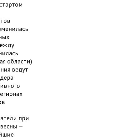
 стартом
атов
изменилась
ных
между
нилась
ая области)
ния ведут
идера
тивного
регионах
ов
датели при
 весны —
ейшие