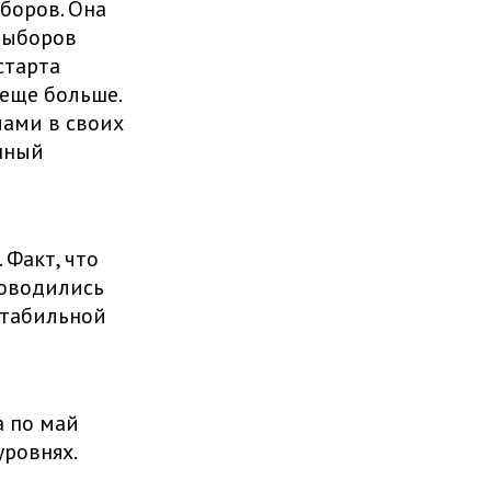
боров. Она
выборов
старта
 еще больше.
лами в своих
анный
Факт, что
роводились
стабильной
а по май
уровнях.