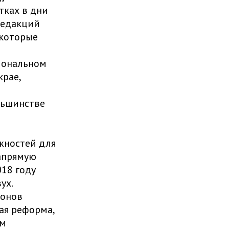
тках в дни
редакций
 которые
иональном
рае,
льшинстве
жностей для
напрямую
018 году
ух.
ионов
ая реформа,
ом