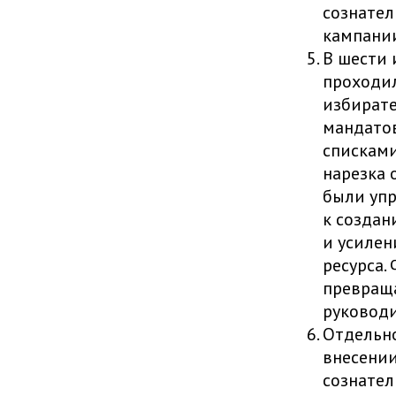
сознател
кампани
В шести 
проходил
избирате
мандатов
списками
нарезка 
были упр
к создан
и усилен
ресурса.
превраща
руководи
Отдельно
внесении
сознател