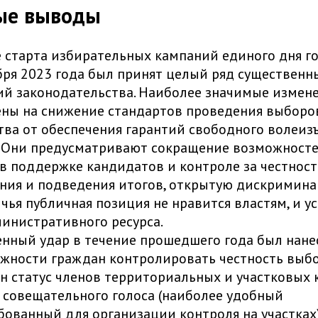
ые выводы
 старта избирательных кампаний единого дня г
бря 2023 года был принят целый ряд существенн
й законодательства. Наиболее значимые измен
ны на снижение стандартов проведения выборов
тва от обеспечения гарантий свободного волеиз
 Они предусматривают сокращение возможносте
в поддержке кандидатов и контроле за честнос
ния и подведения итогов, открытую дискримин
 чья публичная позиция не нравится властям, и у
инистративного ресурса.
нный удар в течение прошедшего года был нане
жности граждан контролировать честность выбо
н статус членов территориальных и участковых
 совещательного голоса (наиболее удобный
бованный для организации контроля на участках)