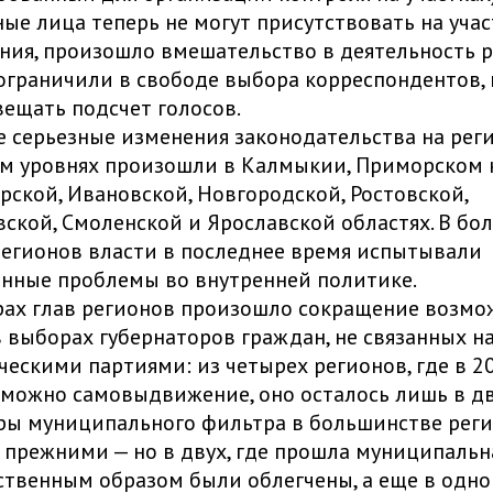
ые лица теперь не могут присутствовать на учас
ния, произошло вмешательство в деятельность 
ограничили в свободе выбора корреспондентов,
вещать подсчет голосов.
 серьезные изменения законодательства на рег
м уровнях произошли в Калмыкии, Приморском к
ской, Ивановской, Новгородской, Ростовской,
ской, Смоленской и Ярославской областях. В бо
регионов власти в последнее время испытывали
нные проблемы во внутренней политике.
ах глав регионов произошло сокращение возмо
в выборах губернаторов граждан, не связанных 
ческими партиями: из четырех регионов, где в 2
можно самовыдвижение, оно осталось лишь в дв
ры муниципального фильтра в большинстве рег
 прежними — но в двух, где прошла муниципальн
ственным образом были облегчены, а еще в одн