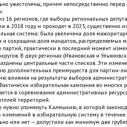
ьно ужесточены, причем непосредственно перед
и.
из 16 регионов, где выборы региональных депут
и в 2018 году и проходят в 2023, существенно 
льная система: была увеличена доля мажоритар
 и сокращена доля мандатов, распределяемых 
 партий, практически в последний момент изме
округов. В двух регионах (Ивановская и Ульяновск
азднены центральные части списков. Эти измене
ию дополнительных преимуществ для партии-л
ию влияния на результаты выборов администра
 Фактически избирательная кампания во многих 
ется в соревнование административных ресурс
телей территорий.
 нужно упомянуть Калмыкию, в которой законо
 изменений в избирательную систему в течение
ьно или нет — допустили как минимум две груб