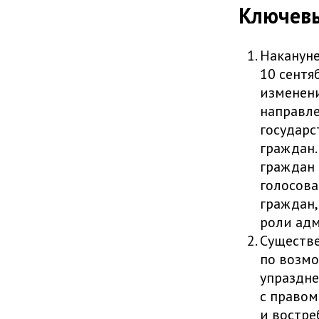
Ключев
Накануне
10 сентя
изменени
направле
государс
граждан.
граждан 
голосова
граждан,
роли адм
Существе
по возмо
упраздне
с правом
и востре