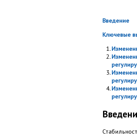
Введение
Ключевые в
Изменени
Изменени
регулиру
Изменени
регулир
Изменени
регулир
Введен
Стабильност