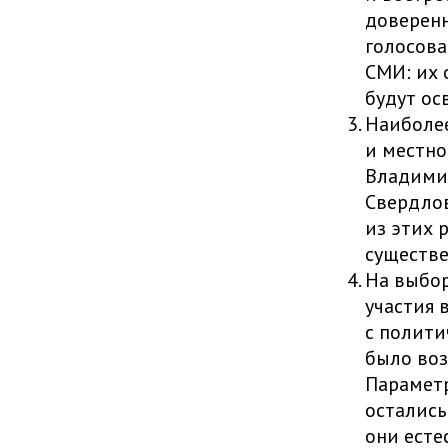
доверенн
голосова
СМИ: их 
будут ос
Наиболее
и местно
Владимир
Свердлов
из этих 
существе
На выбор
участия 
с полити
было воз
Парамет
остались
они есте