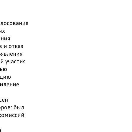
олосования
ых
ения
 и отказ
ъявления
й участия
тью
ацию
силение
сен
ров: был
 комиссий
,