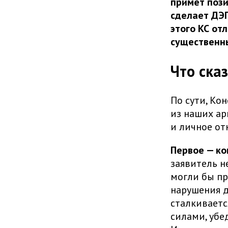
примет пози
сделает ДЭГ
этого КС от
существенн
Что ска
По сути, Ко
из наших ар
и личное от
Первое — ко
заявитель н
могли бы пр
нарушения д
сталкиваетс
силами, убе