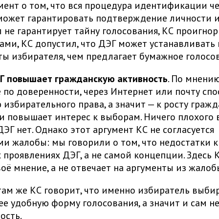
умент о том, что вся процедура идентификации ч
 может гарантировать подтверждение личности и
л не гарантирует тайну голосования, КС проигнор
ми, КС допустил, что ДЭГ может устанавливать
ы избирателя, чем предлагает бумажное голосо
ЭГ повышает гражданскую активность
. По мнению
 по доверенности, через Интернет или почту спо
избирательного права, а значит — к росту граж
и повышает интерес к выборам. Ничего плохого 
ЭГ нет. Однако этот аргумент КС не согласуется
ми жалобы: мы говорили о том, что недостатки 
 проявлениях ДЭГ, а не самой концепции. Здесь 
оё мнение, а не отвечает на аргументы из жалоб
 там же КС говорит, что именно избиратель выби
ее удобную форму голосования, а значит и сам н
ость.