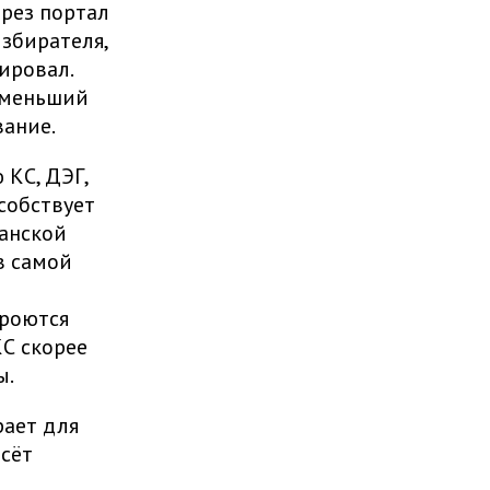
ерез портал
збирателя,
ировал.
 меньший
вание.
 КС, ДЭГ,
собствует
данской
в самой
кроются
КС скорее
ы.
рает для
есёт