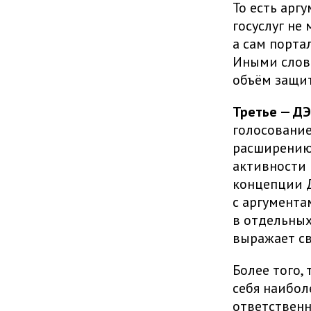
То есть арг
госуслуг не
а сам порта
Иными слова
объём защит
Третье — Д
голосование
расширению 
активности 
концепции Д
с аргумента
в отдельных
выражает св
Более того,
себя наибол
ответственн