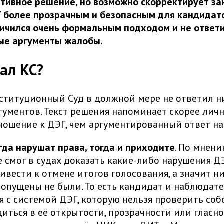
тивное решение, но возможно скорректирует за
 более прозрачным и безопасным для кандидато
личился очень формальным подходом и не ответ
ые аргументы жалобы.
зал КС?
нституционный Суд в должной мере не ответил н
гументов. Текст решения напоминает скорее лич
ношение к ДЭГ, чем аргументированный ответ на
гда нарушат права, тогда и приходите
. По мнени
е смог в судах доказать какие-либо нарушения Д
ивести к отмене итогов голосования, а значит н
опущены не были. То есть кандидат и наблюдат
я с системой ДЭГ, которую нельзя проверить со
диться в её открытости, прозрачности или гласно