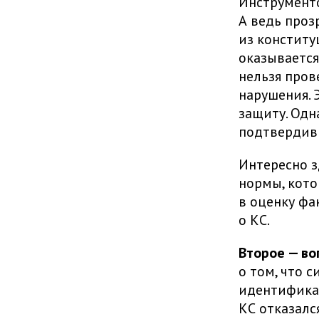
Инструменто
А ведь проз
из констит
оказывается
нельзя пров
нарушения. 
защиту. Одн
подтвердив
Интересно з
нормы, кото
в оценку фа
о КС.
Второе — во
о том, что 
идентификац
КС отказалс