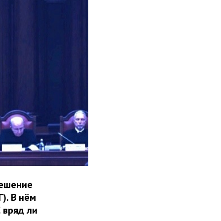
решение
). В нём
 вряд ли