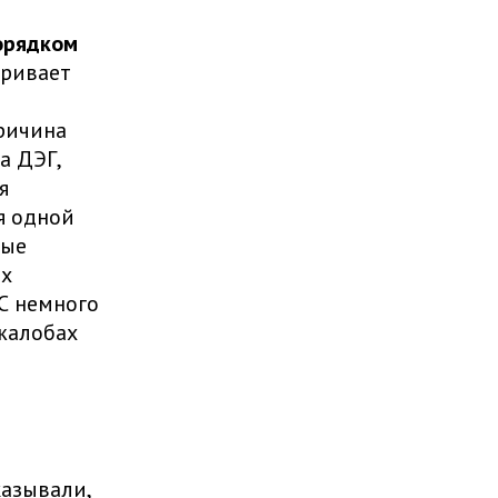
орядком
аривает
причина
а ДЭГ,
я
я одной
ные
ех
КС немного
жалобах
казывали,