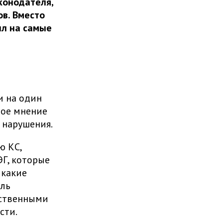
конодателя,
в. Вместо
ил на самые
и на один
ное мнение
 нарушения.
ю КС,
ЭГ, которые
икакие
ель
бственными
сти.