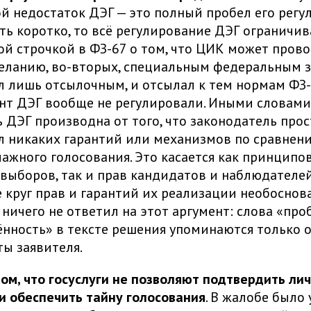
й недостаток ДЭГ — это полный пробел его регу
ть коротко, то всё регулирование ДЭГ ограничив
ой строчкой в ФЗ-67 о том, что ЦИК может пров
еланию, во-вторых, специальным федеральным з
 лишь отсылочным, и отсылал к тем нормам ФЗ-
нт ДЭГ вообще не регулировали. Иными словами,
 ДЭГ производна от того, что законодатель прос
л никаких гарантий или механизмов по сравнени
мажного голосования. Это касается как принципо
выборов, так и прав кандидатов и наблюдателей
е круг прав и гарантий их реализации необоснов
 ничего не ответил на этот аргумент: слова «про
нность» в тексте решения упоминаются только о
ты заявителя.
том, что госуслуги не позволяют подтвердить ли
и обеспечить тайну голосования
. В жалобе было 