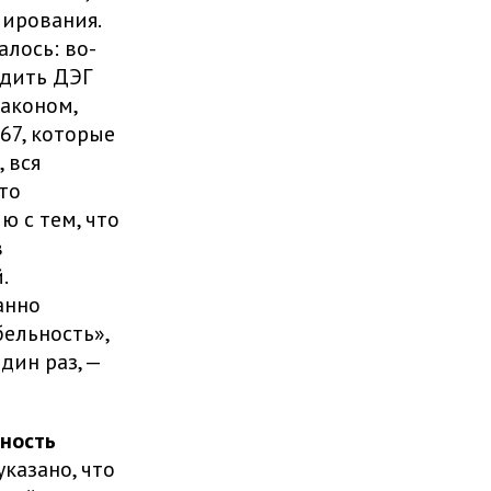
лирования.
алось: во-
одить ДЭГ
аконом,
67, которые
 вся
то
ю с тем, что
в
.
анно
бельность»,
дин раз, —
чность
указано, что