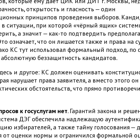
в, которые ему даёт ЦИК или ДИТ г. Москвы, нед
рачность, открытость и гласность — один
уционных принципов проведения выборов. Канди
 в ситуации, при которой «чёрный ящик» систе
ерить, а значит — как-то подтвердить предполаг
Это означает, что он лишается также и права на 
ако КС тут использовал формальный подход, по с
 абсолютную беззащитность кандидатов.
десь и другое: КС должен оценивать конституци
рая нарушает права заявителя, а вместо этого он
ктических обстоятельств, что прямо противоречи
просов к госуслугам нет
. Гарантий закона и реш
система ДЭГ обеспечила надлежащую аутентифик
ию избирателей, а также тайну голосования — д
я от оценки нормы и ограничился формальной оц