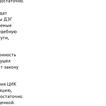
остаточно.
дат
мы ДЭГ
аемые
судебную
ути,
онность
 ушёл
т закону
ения ЦИК
ацию,
остаточно.
енкой.