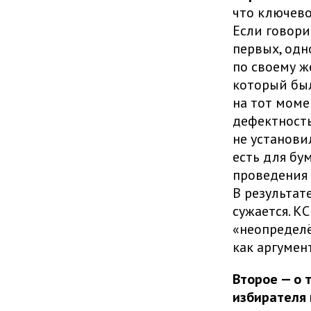
что ключево
Если говори
первых, одн
по своему ж
который был
на тот моме
дефектность
не установи
есть для бу
проведения 
В результат
сужается. КС
«неопределё
как аргумен
Второе — о 
избирателя 