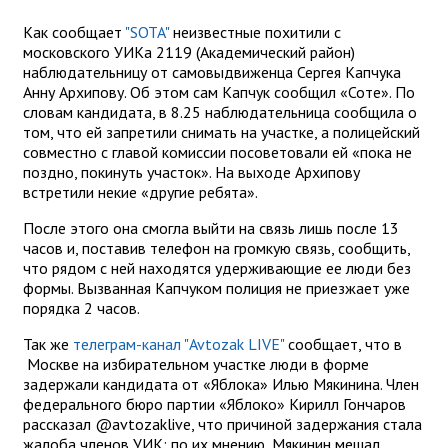
Как сообщает
"SOTA"
неизвестные похитили с
московского УИКа 2119 (Академический район)
наблюдательницу от самовыдвиженца Сергея Капчука
Анну Архипову. Об этом сам Капчук сообщил «Соте». По
словам кандидата, в 8.25 наблюдательница сообщила о
том, что ей запретили снимать на участке, а полицейский
совместно с главой комиссии посоветовали ей «пока не
поздно, покинуть участок». На выходе Архипову
встретили некие «другие ребята».
После этого она смогла выйти на связь лишь после 13
часов и, поставив телефон на громкую связь, сообщить,
что рядом с ней находятся удерживающие ее люди без
формы. Вызванная Капчуком полиция не приезжает уже
порядка 2 часов.
Так же
телеграм-канал "Avtozak LIVE"
сообщает, что в
Москве на избирательном участке люди в форме
задержали кандидата от «Яблока» Илью Мякинина. Член
федерального бюро партии «Яблоко» Кирилл Гончаров
рассказал @avtozaklive, что причиной задержания стала
жалоба членов УИК: по их мнению, Мякинин мешал