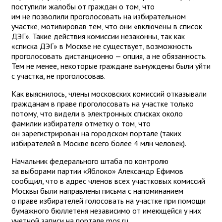
поступили жалобы от граждан о том, что
им не позволили проголосовать на избирательном
участке, мотивировав тем, что они «включены в список
ДЭГ». Такие действия комиссии незаконны, так как
«списка ДЭГ» в Москве не существует, возможность
проголосовать дистанционно — опция, а не обязанность.
Тем не менее, некоторые граждане вынуждены были уйти
с участка, не проголосовав.
Как выяснилось, члены московских комиссий отказывали
гражданам в праве проголосовать на участке только
потому, что видели в электронных списках около
фамилии избирателя отметку о том, что
он зарегистрирован на городском портале (таких
избирателей в Москве всего более 4 млн человек).
Начальник федерального штаба по контролю
за выборами партии «Яблоко» Александр Ефимов
сообщил, что в адрес членов всех участковых комиссий
Москвы были направлены письма с напоминанием
о праве избирателей голосовать на участке при помощи
бумажного бюллетеня независимо от имеющейся у них
учетной записи на портале mos.ru.