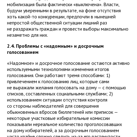
мобилизация была фактически «выключена». Власти,
будучи уверенными в результате, на фоне отсутствия
хоть какой-то конкуренции, предпочли в нынешней
непростой общественной ситуации лишний раз
не раздражать граждан и провести выборы максимально
незаметно для них.
2.4. Проблемы с «надомным» и досрочным
голосованием
«Надомное» и досрочное голосование остаются активно
используемыми технологиями изменения итогов
голосования. Они работают тремя способами: 1)
привлечением к голосованию лиц, которые сами
не выражали желания голосовать на дому — с помощью
списков, составленных социальными службами; 2)
использованием ситуации отсутствия контроля
со стороны наблюдателей для совершения
обыкновенных вбросов бюллетеней или приписок —
некоторые участковые избирательные комиссии
показывали нереальное количество проголосовавших
на дому избирателей, а за досрочным голосованием
часто крайне сложно следить из-за его растянутости