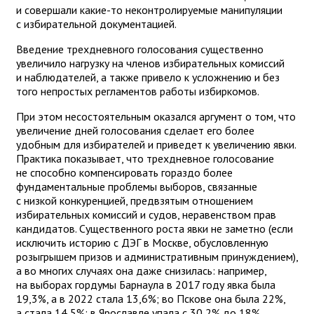
и совершали какие-то неконтролируемые манипуляции
с избирательной документацией.
Введение трехдневного голосования существенно
увеличило нагрузку на членов избирательных комиссий
и наблюдателей, а также привело к усложнению и без
того непростых регламентов работы избиркомов.
При этом несостоятельным оказался аргумент о том, что
увеличение дней голосования сделает его более
удобным для избирателей и приведет к увеличению явки.
Практика показывает, что трехдневное голосование
не способно компенсировать гораздо более
фундаментальные проблемы выборов, связанные
с низкой конкуренцией, предвзятым отношением
избирательных комиссий и судов, неравенством прав
кандидатов. Существенного роста явки не заметно (если
исключить историю с ДЭГ в Москве, обусловленную
розыгрышем призов и административным принуждением),
а во многих случаях она даже снизилась: например,
на выборах гордумы Барнаула в 2017 году явка была
19,3%, а в 2022 стала 13,6%; во Пскове она была 22%,
а стала 14,5%; в Ярославле упала с 30,2% до 18%.