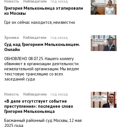
Новость
Наблюдатели
год назад
Григория Мельконьянца этапировали
из Москвы
Где он сейчас находится, неизвестно
Хроника
Наблюдатели
год назад
Суд над Григорием Мельконьянцем.
Онлайн
ОБНОВЛЕНО 08.07.25. Нашего коллегу
обвиняют в организации деятельности
нежелательной организации. Мы ведем
текстовую трансляцию со всех
заседаний суда
Новость
Наблюдатели
год назад
«В деле отсутствует событие
преступления»: последнее слово
Григория Мельконьянца
Басманный районный суд Москвы, 12 мая
2025 года