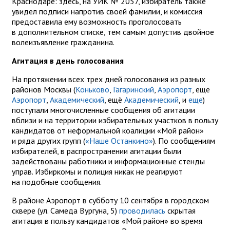
Краснодаре: здесь, на УИК № 2057, избиратель также
увидел подписи напротив своей фамилии, и комиссия
предоставила ему возможность проголосовать
в дополнительном списке, тем самым допустив двойное
волеизъявление гражданина.
Агитация в день голосования
На протяжении всех трех дней голосования из разных
районов Москвы (
Коньково
,
Гагаринский
,
Аэропорт
, еще
Аэропорт
,
Академический
, ещё
Академический
, и
еще
)
поступали многочисленные сообщения об агитации
вблизи и на территории избирательных участков в пользу
кандидатов от неформальной коалиции «Мой район»
и ряда других групп (
«Наше Останкино»
). По сообщениям
избирателей, в распространении агитации были
задействованы работники и информационные стенды
управ. Избиркомы и полиция никак не реагируют
на подобные сообщения.
В районе Аэропорт в субботу 10 сентября в городском
сквере (ул. Самеда Вургуна, 5)
проводилась
скрытая
агитация в пользу кандидатов «Мой район» во время