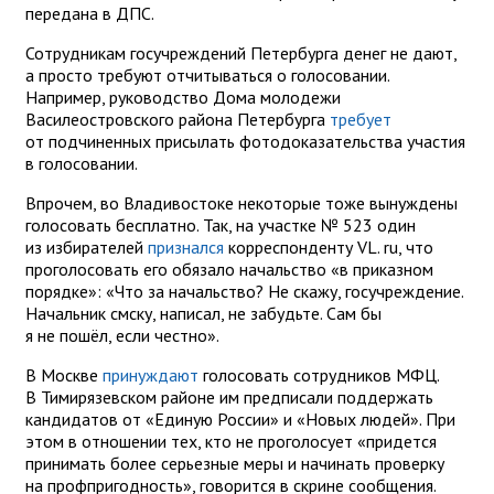
передана в ДПС.
Сотрудникам госучреждений Петербурга денег не дают,
а просто требуют отчитываться о голосовании.
Например, руководство Дома молодежи
Василеостровского района Петербурга
требует
от подчиненных присылать фотодоказательства участия
в голосовании.
Впрочем, во Владивостоке некоторые тоже вынуждены
голосовать бесплатно. Так, на участке № 523 один
из избирателей
признался
корреспонденту VL. ru, что
проголосовать его обязало начальство «в приказном
порядке»: «Что за начальство? Не скажу, госучреждение.
Начальник смску, написал, не забудьте. Сам бы
я не пошёл, если честно».
В Москве
принуждают
голосовать сотрудников МФЦ.
В Тимирязевском районе им предписали поддержать
кандидатов от «Единую России» и «Новых людей». При
этом в отношении тех, кто не проголосует «придется
принимать более серьезные меры и начинать проверку
на профпригодность», говорится в скрине сообщения.