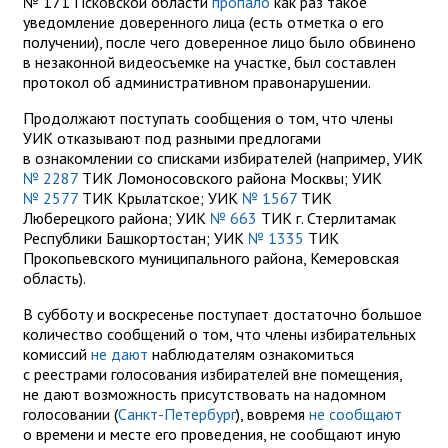
№ 171 Псковской области
пропало
как раз такое
уведомление доверенного лица (есть отметка о его
получении), после чего доверенное лицо было обвинено
в незаконной видеосъемке на участке, был составлен
протокол об административном правонарушении.
Продолжают поступать сообщения о том, что члены
УИК отказывают под разными предлогами
в ознакомлении со списками избирателей (например, УИК
№ 2287
ТИК Ломоносовского района Москвы; УИК
№ 2577
ТИК Крылатское; УИК
№ 1567
ТИК
Люберецкого района; УИК
№ 663
ТИК г. Стерлитамак
Республики Башкортостан; УИК
№ 1335
ТИК
Прокопьевского муниципального района, Кемеровская
область).
В субботу и воскресенье поступает достаточно большое
количество сообщений о том, что члены избирательных
комиссий
не дают
наблюдателям ознакомиться
с реестрами голосования избирателей вне помещения,
не дают возможность присутствовать на надомном
голосовании (
Санкт-Петербург
), вовремя
не сообщают
о времени и месте его проведения, не сообщают иную