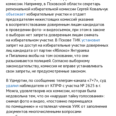
комиссии. Например, в Псковской области секретарь
региональной избирательной комиссии Сергей Ковальчук
объезжает
избирательные участки и отдает
председателям нижестоящих комиссий указания
в воспрепятствовании доверенным лицам кандидатов
в проведении фото- и видеосъемок, при этом в законе
о выборах нет запрета доверенным лицам снимать
на избирательном участке. В Пскове ТИК
установил
запрет на доступ на избирательные участки доверенных
лиц кандидата от партии «Яблоко» Янтураева
и Пигалкина якобы на том основании, что они
разыскиваются полицией. Согласно выборному
законодательству, комиссия не вправе устанавливать
свои запреты, не предусмотренные законом.
В Удмуртии, по сообщению телеграм-канала «7×7», суд
удалил
наблюдателя от КПРФ с участка № 2625 в г.
Можга, удовлетворив иск комиссии, которая была
недовольна тем, что он «нарушал тайну голосования»:
снимал фото и видео, «постоянно перемещался
по помещению» и «отвлекал членов УИК от заполнения
документов многочисленными вопросами