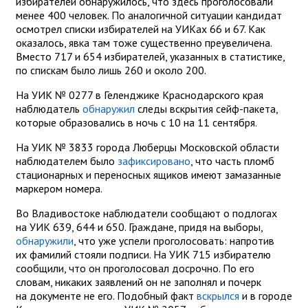
избирателей обнаружилось, что здесь проголосовали
менее 400 человек. По аналогичной ситуации кандидат
осмотрел списки избирателей на УИКах 66 и 67. Как
оказалось, явка там тоже существенно преувеличена.
Вместо 717 и 654 избирателей, указанных в статистике,
по спискам было лишь 260 и около 200.
На УИК № 0277 в Геленджике Краснодарского края
наблюдатель
обнаружил
следы вскрытия сейф-пакета,
которые образовались в ночь с 10 на 11 сентября.
На УИК № 3833 города Люберцы Московской области
наблюдателем было
зафиксировано
, что часть пломб
стационарных и переносных ящиков имеют замазанные
маркером номера.
Во Владивостоке наблюдатели сообщают о подлогах
на УИК 639, 644 и 650. Граждане, придя на выборы,
обнаружили
, что уже успели проголосовать: напротив
их фамилий стояли подписи. На УИК 715 избирателю
сообщили, что он проголосовал досрочно. По его
словам, никаких заявлений он не заполнял и почерк
на документе не его. Подобный факт
вскрылся
и в городе