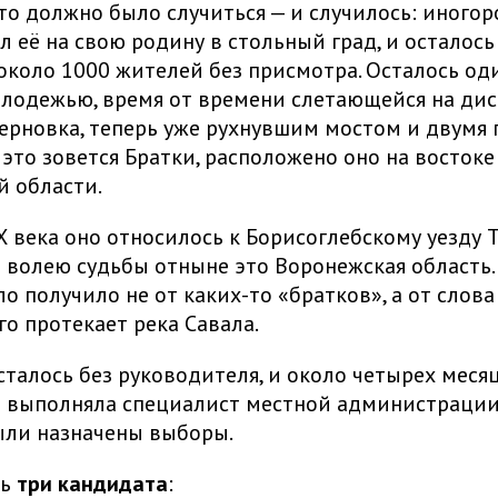
это должно было случиться — и случилось: иного
л её на свою родину в стольный град, и осталось
около 1000 жителей без присмотра. Осталось оди
лодежью, время от времени слетающейся на дис
ерновка, теперь уже рухнувшим мостом и двумя
 это зовется Братки, расположено оно на востоке
й области.
Х века оно относилось к Борисоглебскому уезду 
о волею судьбы отныне это Воронежская область.
о получило не от каких-то «братков», а от слова
го протекает река Савала.
осталось без руководителя, и около четырех меся
 выполняла специалист местной администрации
ыли назначены выборы.
сь
три кандидата
: