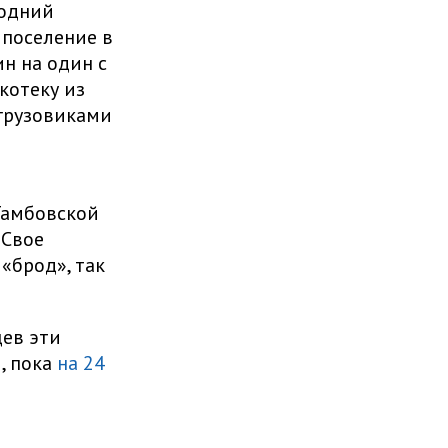
родний
 поселение в
н на один с
котеку из
 грузовиками
Тамбовской
 Свое
 «брод», так
цев эти
, пока
на 24