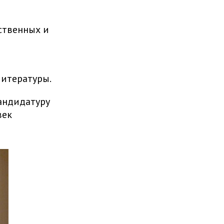
ственных и
литературы.
кандидатуру
век