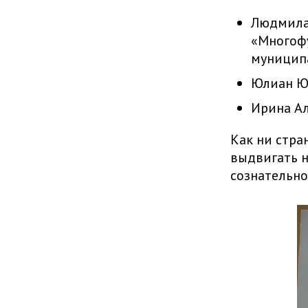
Людмила
«Многофу
муниципа
Юлиан Юр
Ирина Ал
Как ни стра
выдвигать н
сознательно