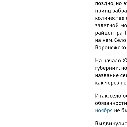
поздно, но 
принц забра
количестве 
залетной мо
райцентра Т
на нем. Село
Воронежско
На начало Х
губернии, н
название сел
как через не
Итак, село 
обязанности
ноября
не б
Выдвинули