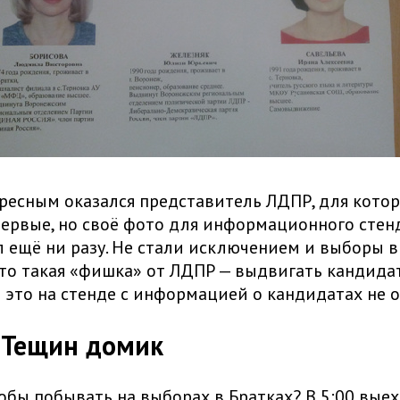
есным оказался представитель ЛДПР, для котор
ервые, но своё фото для информационного стенд
 ещё ни разу. Не стали исключением и выборы в 
то такая «фишка» от ЛДПР — выдвигать кандидат
 это на стенде с информацией о кандидатах не о
. Тещин домик
тобы побывать на выборах в Братках? В 5:00 выех