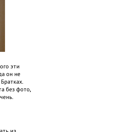
ого эти
а он не
Братках.
а без фото,
чень.
ать из