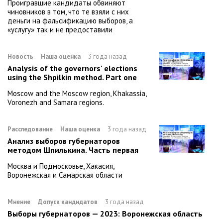
Проигравшие кандидаты обвиняют
чиновников в том, что те взяли с них
деньги на фальсификацию выборов, а
«услугу» так и не предоставили
Новость
Наша оценка
3 года назад
Analysis of the governors' elections
using the Shpilkin method. Part one
Moscow and the Moscow region, Khakassia,
Voronezh and Samara regions.
Расследование
Наша оценка
3 года назад
Анализ выборов губернаторов
методом Шпилькина. Часть первая
Москва и Подмосковье, Хакасия,
Воронежская и Самарская области
Мнение
Допуск кандидатов
3 года назад
Выборы губернаторов — 2023: Воронежская область