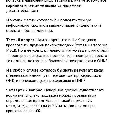
почерка в написании цифр весьма велика. И потому все
парные «цепочки» не являются надежным
доказательством.
И в связи с этим хотелось бы получить точную
информацию: сколько выявлено парных «цепочек» и
сколько – более длинных.
Третий вопрос.
Нам говорят, что в ЦИК подписи
проверялись другими почерковедами (хотя и из того же
МВД). Но я не услышал главного: какую задачу им ставят
– проверить заново все подписи, или проверить только
те подписи, которые забраковали почерковеды в ОИК?
И в любом случае хотелось бы знать результат: какая
степень совпадения у почерковедов, проверявших в
ОИК, и почерковедов, проверявших в ЦИК?
Четвертый вопрос.
Наверняка должен существовать
норматив: сколько подписей можно проверить за
определенное время. Есть ли такой норматив в
методике, известен ли он? Учитывался ли он при
принятии решений?