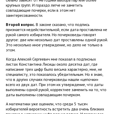
сильно зависит от методики выбора пар или более
крупных групп. И гораздо легче не заметить
совпадающие почерки, если в этом нет
заинтересованности.
Второй вопрос.
В законе сказано, что подпись
признается недействительной, если дата проставлена не
рукой самого избирателя. Но почерковеды говорят
другое: две или несколько дат проставлены одной рукой.
Это несколько иное утверждение, но дело не только в
этом.
Когда Алексей Сергеевич мне показал в подписных
листах Константина Лисицы около десятка дат, где
написание трех цифр было весьма характерно, мне, не
специалисту, это показалось убедительным. Но я знаю,
что в других случаях почерковеды нашли «цепочки»
всего из двух дат. При этом их утверждение, что даты
выполнены одной рукой, корректнее заменить на то, что
даты выполнены совпадающим почерком.
А математики уже оценили, что среди 5 тысяч
избирателей вероятность встретить два очень близких