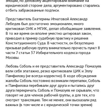
эмоций, по деловому акцентировали внимание на
юридической стороне дела, аргументировано старались
отбить забракованные подписи.
Представитель Екатерины Игнатовой Александр
Лебедев был достаточно эмоционален, много
критиковал ОИК и МГИК, делал обобщающие заявления.
В то же время он вполне уместно цитировал закон,
приводил в пример судебную практику и решения
Конституционного Суда. В частности, он безуспешно
призывал рабочую группу внимательно прочесть пункт 8
части 7 статьи 37 Избирательного кодекса города
Москвы.
Любовь Соболь и ее представитель Александр Помазуев
вели себя эпатажно, резко критиковали ЦИК и Эллу
Памфилову (не всегда корректно). В ходе обсуждения
жалобы Соболь постоянно возникали перепалки, Соболь
и Памфилова перебивали друг друга и пытались друг
друга перекричать. Соболь и Помазуев не скрывали, что
говорят не для членов рабочей группы, а для тех, кто
смотрит трансляцию. Тем не менее, они высказали ряд
важных (в том числе и с юридической точки зрения)