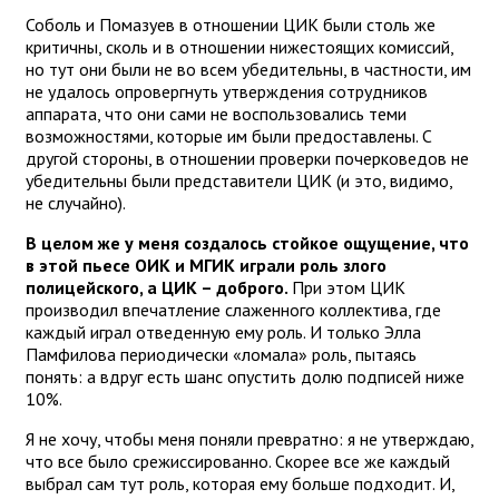
Соболь и Помазуев в отношении ЦИК были столь же
критичны, сколь и в отношении нижестоящих комиссий,
но тут они были не во всем убедительны, в частности, им
не удалось опровергнуть утверждения сотрудников
аппарата, что они сами не воспользовались теми
возможностями, которые им были предоставлены. С
другой стороны, в отношении проверки почерковедов не
убедительны были представители ЦИК (и это, видимо,
не случайно).
В целом же у меня создалось стойкое ощущение, что
в этой пьесе ОИК и МГИК играли роль злого
полицейского, а ЦИК – доброго.
При этом ЦИК
производил впечатление слаженного коллектива, где
каждый играл отведенную ему роль. И только Элла
Памфилова периодически «ломала» роль, пытаясь
понять: а вдруг есть шанс опустить долю подписей ниже
10%.
Я не хочу, чтобы меня поняли превратно: я не утверждаю,
что все было срежиссированно. Скорее все же каждый
выбрал сам тут роль, которая ему больше подходит. И,