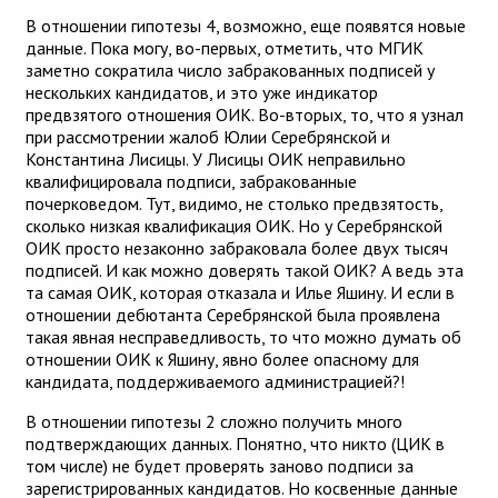
В отношении гипотезы 4, возможно, еще появятся новые
данные. Пока могу, во-первых, отметить, что МГИК
заметно сократила число забракованных подписей у
нескольких кандидатов, и это уже индикатор
предвзятого отношения ОИК. Во-вторых, то, что я узнал
при рассмотрении жалоб Юлии Серебрянской и
Константина Лисицы. У Лисицы ОИК неправильно
квалифицировала подписи, забракованные
почерковедом. Тут, видимо, не столько предвзятость,
сколько низкая квалификация ОИК. Но у Серебрянской
ОИК просто незаконно забраковала более двух тысяч
подписей. И как можно доверять такой ОИК? А ведь эта
та самая ОИК, которая отказала и Илье Яшину. И если в
отношении дебютанта Серебрянской была проявлена
такая явная несправедливость, то что можно думать об
отношении ОИК к Яшину, явно более опасному для
кандидата, поддерживаемого администрацией?!
В отношении гипотезы 2 сложно получить много
подтверждающих данных. Понятно, что никто (ЦИК в
том числе) не будет проверять заново подписи за
зарегистрированных кандидатов. Но косвенные данные