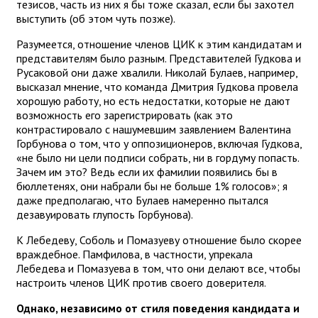
тезисов, часть из них я бы тоже сказал, если бы захотел
выступить (об этом чуть позже).
Разумеется, отношение членов ЦИК к этим кандидатам и
представителям было разным. Представителей Гудкова и
Русаковой они даже хвалили. Николай Булаев, например,
высказал мнение, что команда Дмитрия Гудкова провела
хорошую работу, но есть недостатки, которые не дают
возможность его зарегистрировать (как это
контрастировало с нашумевшим заявлением Валентина
Горбунова о том, что у оппозиционеров, включая Гудкова,
«не было ни цели подписи собрать, ни в гордуму попасть.
Зачем им это? Ведь если их фамилии появились бы в
бюллетенях, они набрали бы не больше 1% голосов»; я
даже предполагаю, что Булаев намеренно пытался
дезавуировать глупость Горбунова).
К Лебедеву, Соболь и Помазуеву отношение было скорее
враждебное. Памфилова, в частности, упрекала
Лебедева и Помазуева в том, что они делают все, чтобы
настроить членов ЦИК против своего доверителя.
Однако, независимо от стиля поведения кандидата и