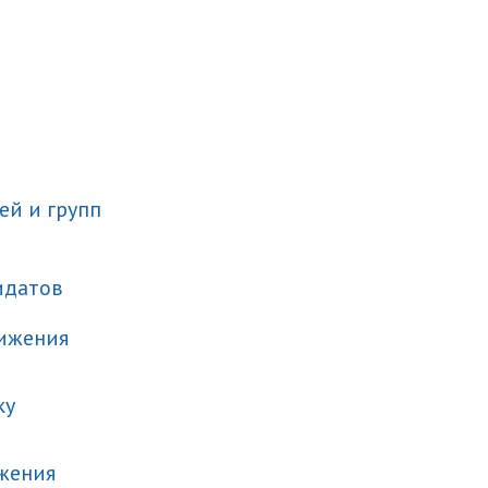
ей и групп
дидатов
ижения
ку
жения