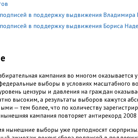
тов
р подписей в поддержку выдвижения Владимира
р подписей в поддержку выдвижения Бориса На
ие
бирательная кампания во многом оказывается у
федеральные выборы в условиях масштабного в
уровень цензуры и давления на граждан оказыва
тно высоким, а результаты выборов кажутся аб
ыми — тем более, что по количеству зарегистри
нынешняя кампания повторяет антирекорд 2008 
мя нынешние выборы уже преподносят сюрпризы.
ный ажиотаж вокруг сбора подписей в поддержк