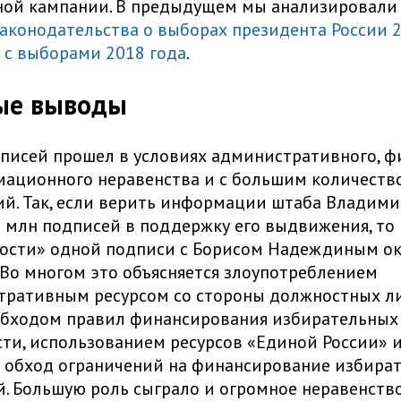
ной кампании. В предыдущем мы анализировал
аконодательства о выборах президента России 2
 с выборами 2018 года
.
ые выводы
писей прошел в условиях административного, ф
ационного неравенства и с большим количеств
й. Так, если верить информации штаба Владими
3 млн подписей в поддержку его выдвижения, то
ости» одной подписи с Борисом Надеждиным ок
 Во многом это объясняется злоупотреблением
ративным ресурсом со стороны должностных ли
обходом правил финансирования избирательных
сти, использованием ресурсов «Единой России» 
 обход ограничений на финансирование избира
. Большую роль сыграло и огромное неравенств