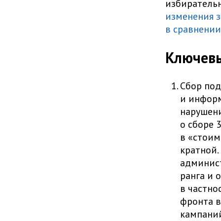
избиратель
изменения з
в сравнении
Ключев
Сбор под
и информ
нарушени
о сборе 
в «стоим
кратной.
админист
ранга и 
в частно
фронта в
кампаний