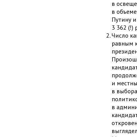
в освеще
в объем
Путину и
3 362 (!) 
Число ка
равным к
президен
Произош
кандидат
продолже
и местны
в выбора
политико
в админи
кандидат
откровен
выглядел