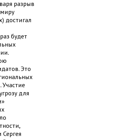
варя разрыв
имиру
х) достигал
раз будет
альных
ии.
ою
идатов. Это
гиональных
. Участие
угрозу для
и»
ых
ло
тности,
 Сергея