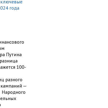
и
ключевые
024 года
инансового
ом
ра Путина
 разница
ажется 100-
ц разного
 кампаний —
и Народного
тельных
о