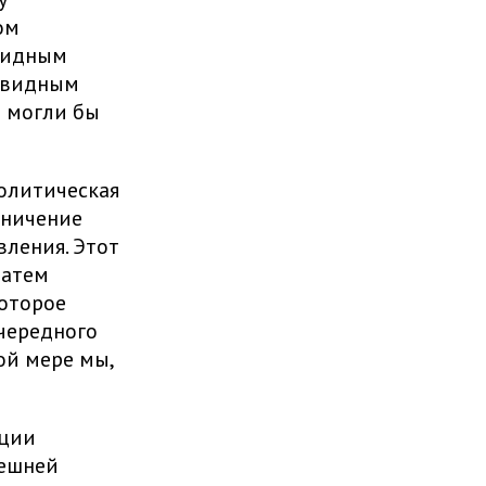
ом
евидным
евидным
е могли бы
политическая
аничение
вления. Этот
затем
которое
чередного
ой мере мы,
ации
нешней