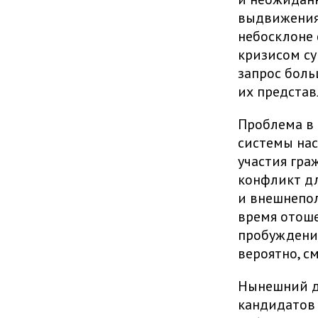
выдвижения
небосклоне 
кризисом с
запрос боль
их представ
Проблема в 
системы нас
участия гра
конфликт дл
и внешнепол
время отоше
пробуждения
вероятно, с
Нынешний д
кандидатов 