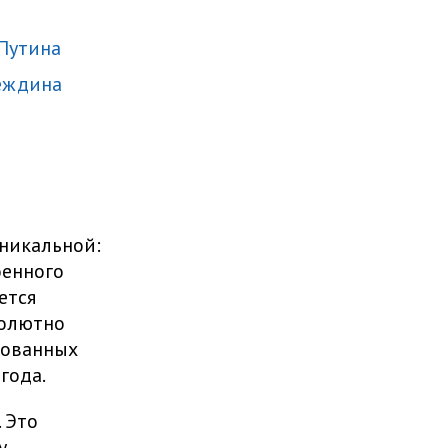
 Путина
деждина
никальной:
оенного
ется
солютно
рованных
года.
 Это
у