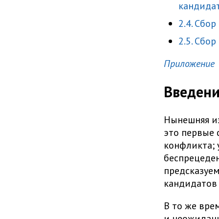
кандида
2.4. Сбо
2.5. Сбо
Приложение
Введен
Нынешняя из
это первые 
конфликта; 
беспрецеден
предсказуем
кандидатов 
В то же вре
и неожидан