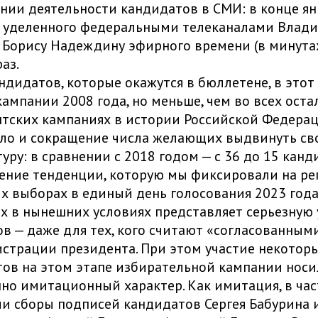
нии деятельности кандидатов в СМИ: в конце ян
е уделенного федеральными телеканалами Влад
 Борису Надеждину эфирного времени (в минута
раз.
ндидатов, которые окажутся в бюллетене, в этот 
ампании 2008 года, но меньше, чем во всех ост
тских кампаниях в истории Российской Федерац
ло и сокращение числа желающих выдвинуть св
уру: в сравнении с 2018 годом — с 36 до 15 канд
ние тенденции, которую мы фиксировали на ре
х выборах в единый день голосования 2023 года
х в нынешних условиях представляет серьезную 
в — даже для тех, кого считают «согласованным
страции президента. При этом участие некотор
ов на этом этапе избирательной кампании носи
но имитационный характер. Как имитация, в час
и сборы подписей кандидатов Сергея Бабурина и