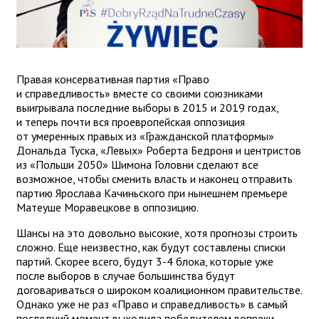
Правая консервативная партия «Право
и справедливость» вместе со своими союзниками
выигрывала последние выборы в 2015 и 2019 годах,
и теперь почти вся проевропейская оппозиция
от умеренных правых из «Гражданской платформы»
Дональда Туска, «Левых» Роберта Бедроня и центристов
из «Польши 2050» Шимона Головни сделают все
возможное, чтобы сменить власть и наконец отправить
партию Ярослава Качиньского при нынешнем премьере
Матеуше Моравецкове в оппозицию.
Шансы на это довольно высокие, хотя прогнозы строить
сложно. Еще неизвестно, как будут составлены списки
партий. Скорее всего, будут 3-4 блока, которые уже
после выборов в случае большинства будут
договариваться о широком коалиционном правительстве.
Однако уже не раз «Право и справедливость» в самый
последний момент выходила победителем вопреки