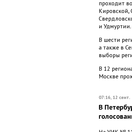
проходит во
Кировской, 
Свердловско
и Удмуртии.
В шести рег
а также в С
выборы рег
В 12 регион
Москве про
07:16, 12 сент.
В Петербу
голосован