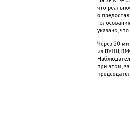
На УИК № 11
что реально
о предостав
голосования
указано, что
Через 20 ми
из ВУНЦ ВМФ
Наблюдатели
при этом, з
председате