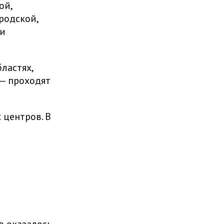
ой,
родской,
ии
ластях,
 — проходят
центров. В