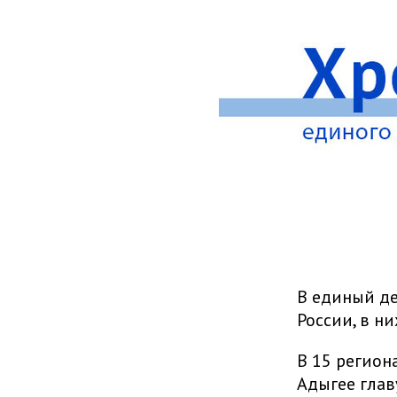
В единый де
России, в н
В 15 регион
Адыгее глав