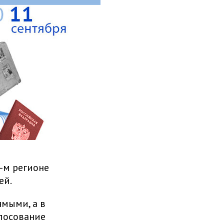
-м регионе
ей.
ямыми, а в
олосование