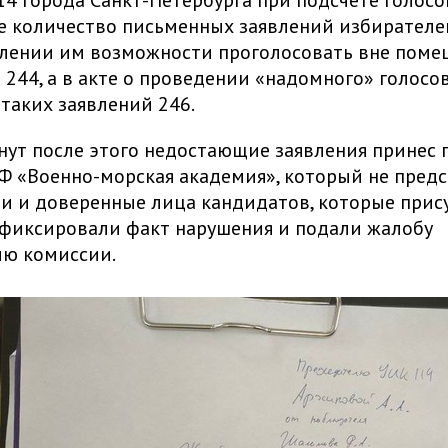
4 города Санкт-Петербурга при подсчете голосов
е количество письменных заявлений избирателе
лении им возможности проголосовать вне поме
 244, а в акте о проведении «надомного» голосо
 таких заявлений 246.
нут после этого недостающие заявления принес
 «Военно-морская академия», который не предс
 и доверенные лица кандидатов, которые прис
афиксировали факт нарушения и подали жалобу
лю комиссии.