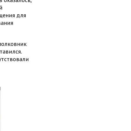
 оказалось,
й
щения для
вания
 полковник
тавился.
утствовали