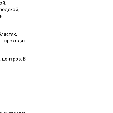
ой,
родской,
ии
ластях,
 — проходят
центров. В