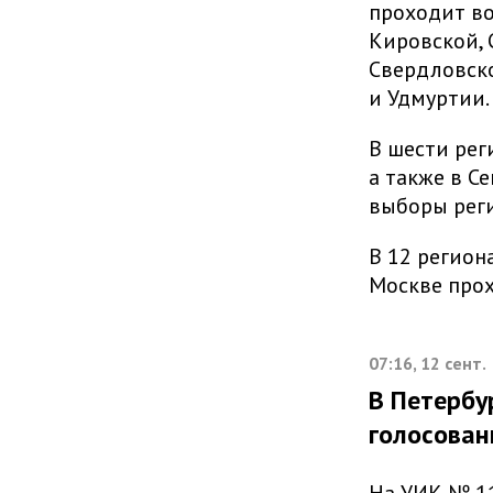
проходит во
Кировской, 
Свердловско
и Удмуртии.
В шести рег
а также в С
выборы рег
В 12 регион
Москве про
07:16, 12 сент.
В Петербу
голосован