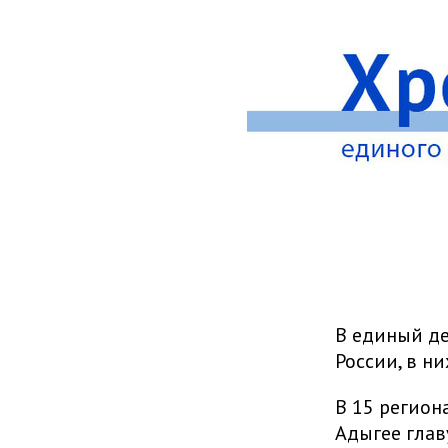
В единый де
России, в н
В 15 регион
Адыгее глав