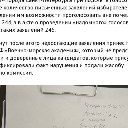
4 города Санкт-Петербурга при подсчете голосов
е количество письменных заявлений избирателе
лении им возможности проголосовать вне поме
 244, а в акте о проведении «надомного» голосо
 таких заявлений 246.
нут после этого недостающие заявления принес
 «Военно-морская академия», который не предс
 и доверенные лица кандидатов, которые прис
афиксировали факт нарушения и подали жалобу
лю комиссии.