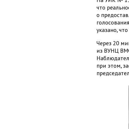
На УИК № 11
что реально
о предостав
голосования
указано, что
Через 20 ми
из ВУНЦ ВМФ
Наблюдатели
при этом, з
председате