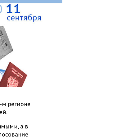
-м регионе
ей.
ямыми, а в
олосование