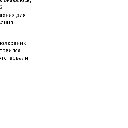
 оказалось,
й
щения для
вания
 полковник
тавился.
утствовали