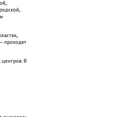
ой,
родской,
ии
ластях,
 — проходят
центров. В