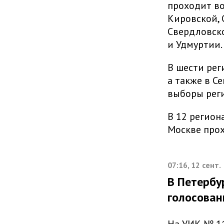
проходит во
Кировской, 
Свердловско
и Удмуртии.
В шести рег
а также в С
выборы рег
В 12 регион
Москве про
07:16, 12 сент.
В Петербу
голосован