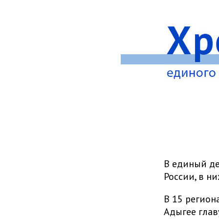
В единый де
России, в н
В 15 регион
Адыгее глав