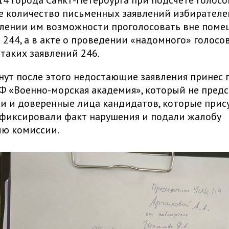
4 города Санкт-Петербурга при подсчете голосов
е количество письменных заявлений избирателе
лении им возможности проголосовать вне поме
 244, а в акте о проведении «надомного» голосо
 таких заявлений 246.
нут после этого недостающие заявления принес
 «Военно-морская академия», который не предс
 и доверенные лица кандидатов, которые прис
афиксировали факт нарушения и подали жалобу
лю комиссии.