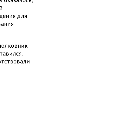
 оказалось,
й
щения для
вания
 полковник
тавился.
утствовали