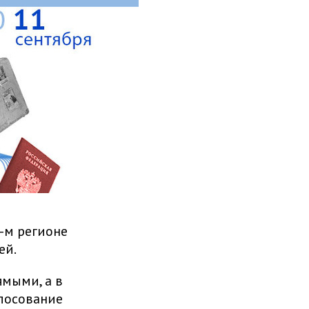
-м регионе
ей.
ямыми, а в
олосование