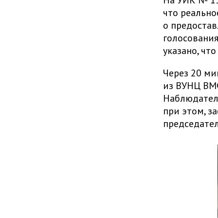
На УИК № 11
что реально
о предостав
голосования
указано, что
Через 20 ми
из ВУНЦ ВМФ
Наблюдатели
при этом, з
председате