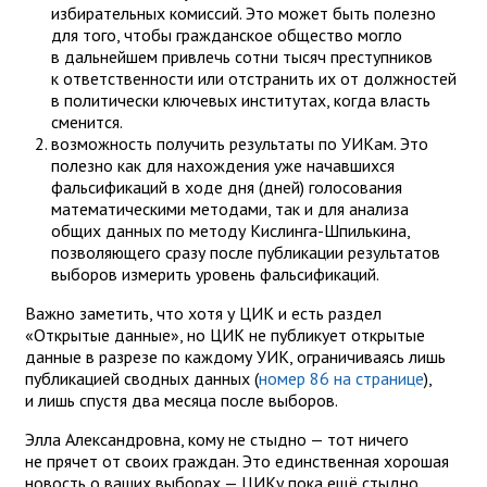
избирательных комиссий. Это может быть полезно
для того, чтобы гражданское общество могло
в дальнейшем привлечь сотни тысяч преступников
к ответственности или отстранить их от должностей
в политически ключевых институтах, когда власть
сменится.
возможность получить результаты по УИКам. Это
полезно как для нахождения уже начавшихся
фальсификаций в ходе дня (дней) голосования
математическими методами, так и для анализа
общих данных по методу Кислинга-Шпилькина,
позволяющего сразу после публикации результатов
выборов измерить уровень фальсификаций.
Важно заметить, что хотя у ЦИК и есть раздел
«Открытые данные», но ЦИК не публикует открытые
данные в разрезе по каждому УИК, ограничиваясь лишь
публикацией сводных данных (
номер 86 на странице
),
и лишь спустя два месяца после выборов.
Элла Александровна, кому не стыдно — тот ничего
не прячет от своих граждан. Это единственная хорошая
новость о ваших выборах — ЦИКу пока ещё стыдно.