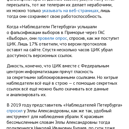
пересылать, тот же телеграм их делает нерабочими,
их можно только
указывать на веб-страницах
, лишь
тогда они сохраняют свою работоспособность.
Когда «Наблюдатели Петербурга» услышали
о фальсификации выборов в Приморье через ГАС
«Выборы», они
провели опрос
, спросив, как же поступит
ЦИК. Лишь 17% ответили, что версии протоколов
оставят на сайте. Спустя несколько часов ЦИК убрал
доступность версионных ссылок.
Дикость, конечно, что ЦИК вместе с Федеральным
центром информатизации прячут гласность
за секретными заблокированными ссылками. Но хитрые
наблюдатели всё ещё в строю — с помощью секретных
ссылок всё ещё можно было скачивать все данные
и анализировать их.
В 2019 году представитель «Наблюдателей Петербурга»
спросил
у Эллы Александровны, как же так, удобный
инструмент для наблюдения убрали. К красивым
бессмысленным словам Эллы Александровны тогда
подключился Николай Иванович Булаев, по сути тоже