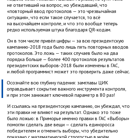
не ответивший на вопрос, но убеждавший, что
«повторный ввод протоколов — это чрезвычайная
ситуация», что если такое случается, то всё
на высочайшем контроле, и что это вообще теперь
редко используемая штука благодаря QR-кодам.
Он в том числе привёл цифры — за всю президентскую
кампанию-2018 года было лишь пять повторных вводов
протоколов. Это ложь — таких случаев было на два
порядка больше — более 400 протоколов результатов
президентских выборов-2018 были изменены в ГАС,
и любой программист может это проверить даже сейчас.
Осознайте всю глубину падения: замглавы ЦИК
оправдывает сокрытие важного инструмента контроля,
и при этом занижает ключевой параметр в 80 раз!
И ссылаясь на президентскую кампанию, он убеждал, что
эти правки не влияют на результат. Однако это тоже
было ложью: в Приморье именно правки в ГАС «Выборы»
помогли сделать две вещи — сделать единоросса
победителем и отменить выборы, что убедительно
показано с математической строгостью в моём