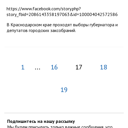
https://www.facebook.com/story.php?
story_fbid=2086143358197063&id=100004042572586
В Краснодарском крае проходят выборы губернатора и
депутатов городских заксобраний.
1
...
16
17
18
19
Подпишитесь на нашу рассылку
Мы будем присылать только важные сообщения, что