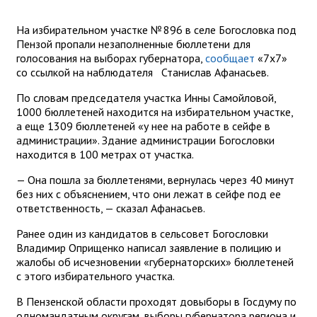
На избирательном участке № 896 в селе Богословка под
Пензой пропали незаполненные бюллетени для
голосования на выборах губернатора,
сообщает
«7х7»
со ссылкой на наблюдателя Станислав Афанасьев.
По словам председателя участка Инны Самойловой,
1000 бюллетеней находится на избирательном участке,
а еще 1309 бюллетеней «у нее на работе в сейфе в
администрации». Здание администрации Богословки
находится в 100 метрах от участка.
— Она пошла за бюллетенями, вернулась через 40 минут
без них с объяснением, что они лежат в сейфе под ее
ответственность, — сказал Афанасьев.
Ранее один из кандидатов в сельсовет Богословки
Владимир Оприщенко написал заявление в полицию и
жалобы об исчезновении «губернаторских» бюллетеней
с этого избирательного участка.
В Пензенской области проходят довыборы в Госдуму по
одномандатным округам, выборы губернатора региона и