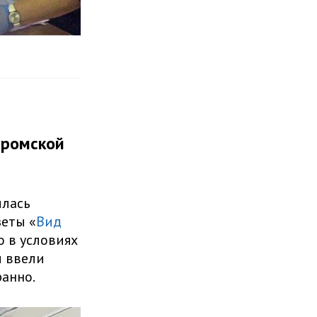
тромской
илась
зеты «
Вид
о в условиях
и ввели
ранно.