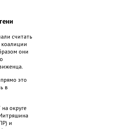
тени
чали считать
б коалиции
бразом они
о
виженца.
 прямо это
ь в
на округе
 Митряшина
ПР) и