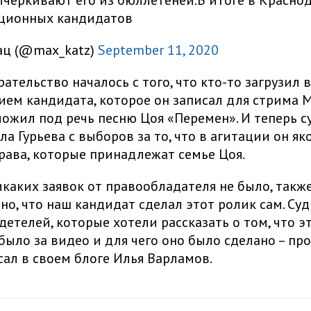
чёркивают его из бюллетеней.
В итоге в Красно
иционных кандидатов
ац (@max_katz)
September 11, 2020
рательство началось с того, что кто-то загрузил 
ием кандидата, которое он записал для стрима 
ложил под речь песню Цоя «Перемен». И теперь с
ла Гурьева с выборов за то, что в агитации он я
рава, которые принадлежат семье Цоя.
икаких заявок от правообладателя не было, также
но, что наш кандидат сделал этот ролик сам. Суд
детелей, которые хотели рассказать о том, что э
было за видео и для чего оно было сделано – про
исал в своем блоге Илья Варламов.