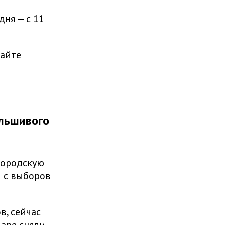
ня — с 11
сайте
альшивого
городскую
и с выборов
в, сейчас