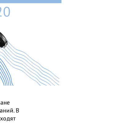
дане
аний. В
оходят