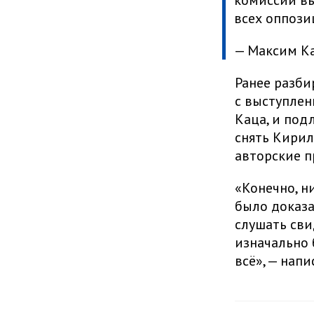
комиссии вы
всех оппоз
— Максим К
Ранее разби
с выступлен
Каца, и под
снять Кирил
авторские п
«Конечно, н
было доказа
слушать сви
изначально 
всё», — нап