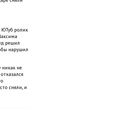
даре сняли
в ЮТуб ролик
Максима
уд решил
кобы нарушил
 никак не
 отказался
то
сто сняли, и