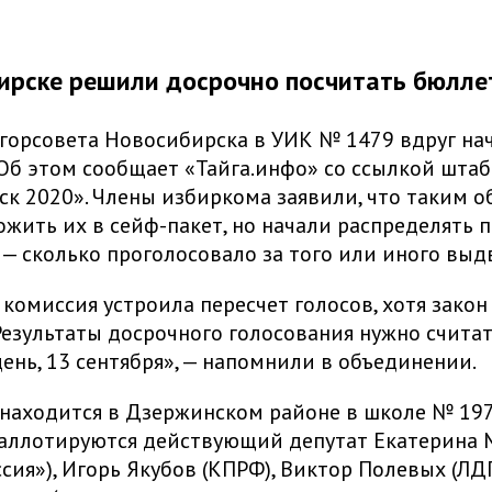
ирске решили досрочно посчитать бюлле
горсовета Новосибирска в УИК № 1479 вдруг на
Об этом сообщает «Тайга.инфо» со ссылкой шта
к 2020». Члены избиркома заявили, что таким о
ожить их в сейф-пакет, но начали распределять п
— сколько проголосовало за того или иного выд
 комиссия устроила пересчет голосов, хотя закон
Результаты досрочного голосования нужно считат
ень, 13 сентября», — напомнили в объединении.
аходится в Дзержинском районе в школе № 197 
баллотируются действующий депутат Екатерина
ссия»), Игорь Якубов (КПРФ), Виктор Полевых (ЛД