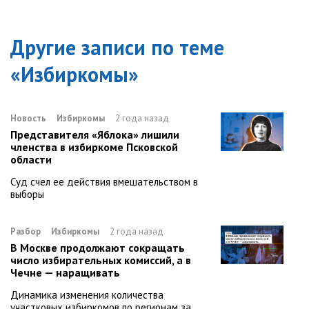
Другие записи по теме
«
Избиркомы
»
Новость
Избиркомы
2 года назад
Представителя «Яблока» лишили
членства в избиркоме Псковской
области
Суд счел ее действия вмешательством в
выборы
Разбор
Избиркомы
2 года назад
В Москве продолжают сокращать
число избирательных комиссий, а в
Чечне — наращивать
Динамика изменения количества
участковых избиркомов по регионам за