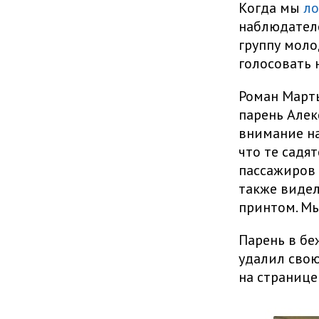
Когда мы
ло
наблюдателе
группу моло
голосовать н
Роман Марты
парень Алек
внимание на
что те садя
пассажиров 
также видел
принтом. Мы
Парень в бе
удалил свою
на странице