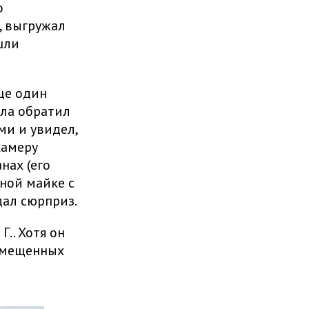
о
, выгружал
шли
ще один
ала обратил
ми и увидел,
камеру
нах (его
ной майке с
дал сюрприз.
.. Хотя он
азмещенных