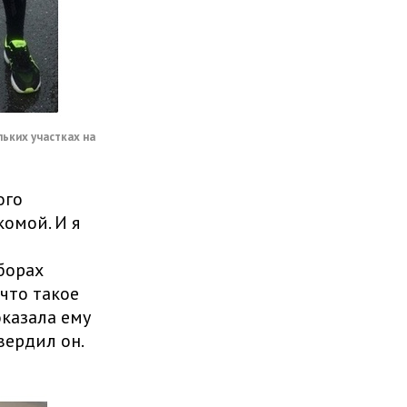
льких участках на
ого
комой. И я
борах
 что такое
оказала ему
вердил он.