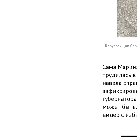
Карусельщик Серг
Сама Марина
трудилась в
навела спра
зафиксирова
губернатора 
может быть.
видео с изб