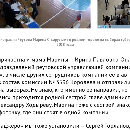
страции Реутова Марина С. каруселит в родном городе на выборах губе
2018 года
ричастна и мама Марины — Ирина Павловна. Она
одразделений реутовской управляющей компани
; в числе других сотрудников компании её в авг
в состав комиссии № 3596 Королева и отправили
на выборах. Не знаю, кто именно ее направил, но
ис» приходится родной сестрой главе админис
ександру Ходыреву. Марина тоже с сестрой знак
оточку, где они стоят в одной компании.
аджеро» мы тоже установили — Сергей Горланов