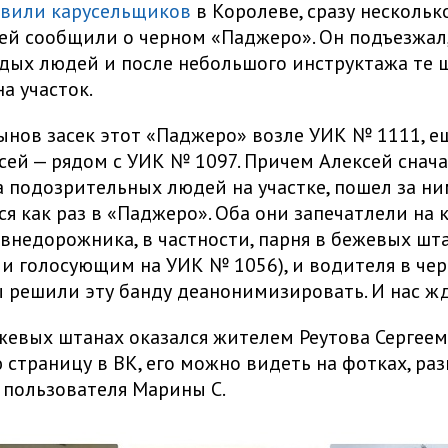
вили карусельщиков
в Королеве, сразу нескольк
й сообщили о черном «Паджеро». Он подъезжал
дых людей и после небольшого инструктажа те 
а участок.
нов засек этот «Паджеро» возле УИК № 1111, е
сей — рядом с УИК № 1097. Причем Алексей снач
 подозрительных людей на участке, пошел за ни
тся как раз в «Паджеро». Оба они запечатлели на 
внедорожника, в частности, парня в бежевых шта
и голосующим на УИК № 1056), и водителя в чер
 решили эту банду деанонимизировать. И нас ж
жевых штанах оказался жителем Реутова Сергеем Г
 страницу в ВК, его можно видеть на фотках, р
 пользователя Марины С.