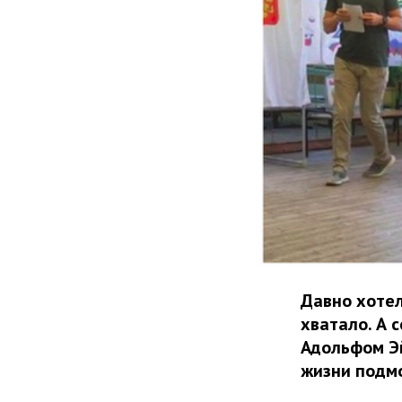
Давно хоте
хватало. А 
Адольфом Эй
жизни подм