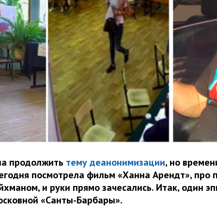
ла продолжить
тему деанонимизации
, но времен
сегодня посмотрела фильм «Ханна Арендт», про 
хманом, и руки прямо зачесались. Итак, один эп
осковной «Санты-Барбары».