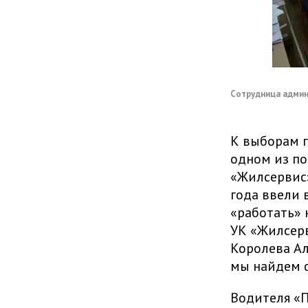
Сотрудница админи
К выборам п
одном из п
«Жилсервис»
года ввели 
«работать» 
УК «Жилсерв
Королева Ал
мы найдем ф
Водителя «П