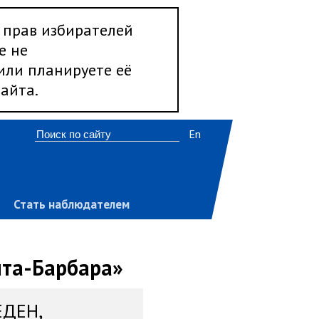
 прав избирателей
е не
 или планируете её
айта.
En
Стать наблюдателем
нта-Барбара»
ЕДЕН,