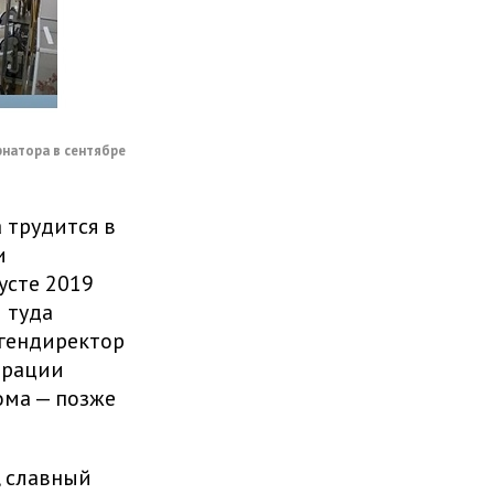
рнатора в сентябре
 трудится в
и
усте 2019
 туда
 гендиректор
трации
ома — позже
, славный