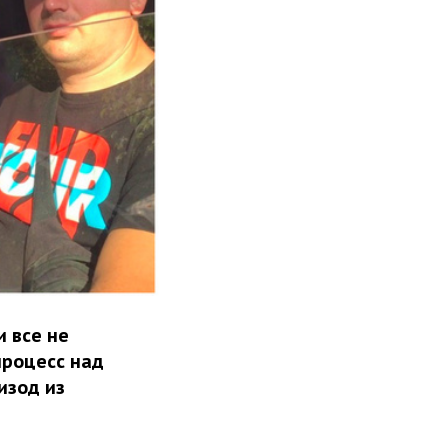
и все не
процесс над
изод из