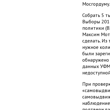
Мосгордуму
Собрать 5 т
Выборы 2014
политики (В
Максим Моти
сделать. Из
нужное коли
были зареги
обнаружено 
данных УФМ
недоступной
При проверк
«самовыдвиж
самовыдвиже
наблюдение 
подтвержда