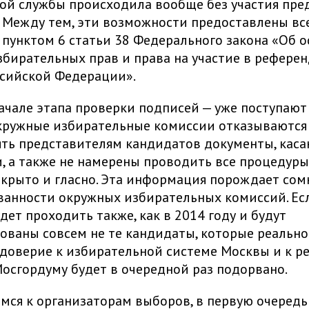
ой службы происходила вообще без участия пре
 Между тем, эти возможности предоставлены вс
пунктом 6 статьи 38 Федерального закона «Об 
збирательных прав и права на участие в рефере
ссийской Федерации».
начале этапа проверки подписей — уже поступаю
окружные избирательные комиссии отказываются
ть представителям кандидатов документы, кас
, а также не намерены проводить все процедур
крыто и гласно. Эта информация порождает сом
анности окружных избирательных комиссий. Ес
дет проходить также, как в 2014 году и будут
ованы совсем не те кандидаты, которые реальн
 доверие к избирательной системе Москвы и к р
осгордуму будет в очередной раз подорвано.
ся к организаторам выборов, в первую очередь 