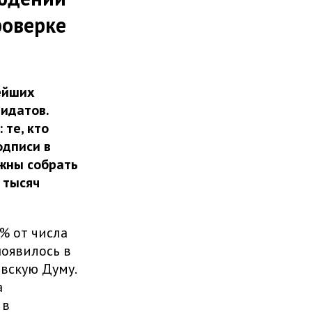
роверке
ейших
идатов.
те, кто
одписи в
жны собрать
 тысяч
% от числа
появилось в
вскую Думу.
а
 в