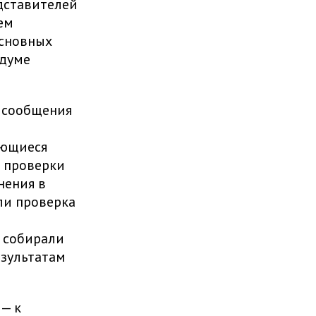
дставителей
ем
основных
ндуме
т сообщения
ающиеся
ы проверки
нения в
ли проверка
о собирали
езультатам
— к