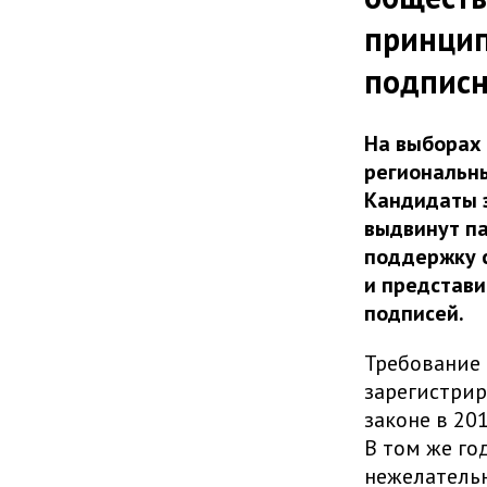
принцип
подписн
На выборах
региональны
Кандидаты з
выдвинут па
поддержку 
и представи
подписей.
Требование 
зарегистрир
законе в 20
В том же го
нежелатель