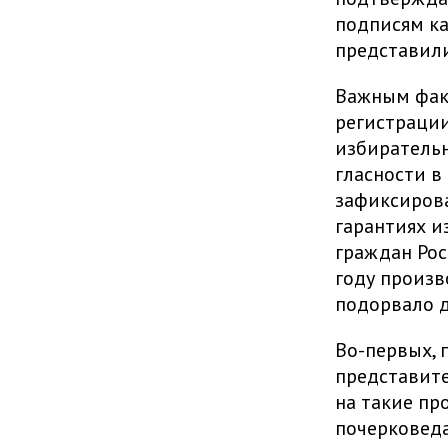
подписям ка
представили
Важным факт
регистрации
избирательн
гласности в
зафиксирова
гарантиях и
граждан Рос
году произв
подорвало д
Во-первых, 
представите
на такие пр
почерковеда