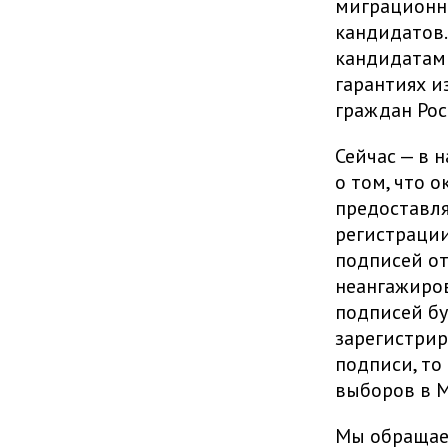
миграционн
кандидатов.
кандидатам 
гарантиях и
граждан Ро
Сейчас — в 
о том, что 
предоставля
регистрации
подписей от
неангажиров
подписей бу
зарегистрир
подписи, то
выборов в М
Мы обращаем