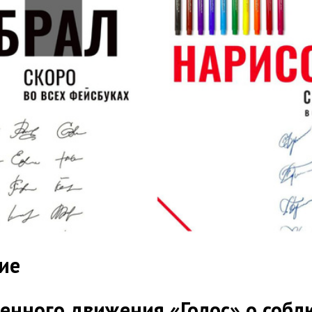
ие
енного движения «Голос» о соб