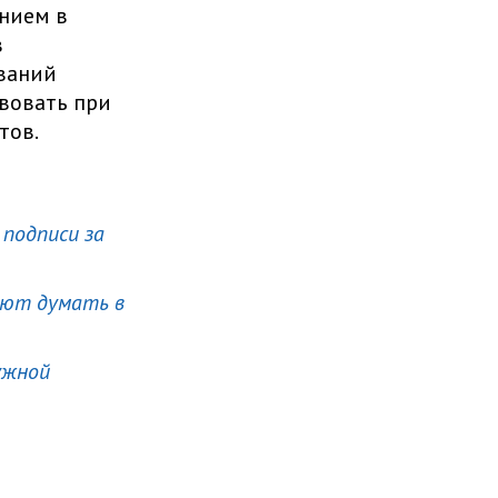
нием в
в
ований
вовать при
тов.
подписи за
яют думать в
ужной