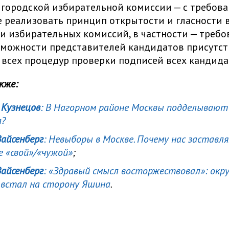
городской избирательной комиссии — с требова
 реализовать принцип открытости и гласности 
и избирательных комиссий, в частности — треб
зможности представителей кандидатов присутст
всех процедур проверки подписей всех кандида
кже:
Кузнецов
: В Нагорном районе Москвы подделывают 
а?
Вайсенберг
: Невыборы в Москве. Почему нас заставл
е «свой»/«чужой»
;
Вайсенберг
: «Здравый смысл восторжествовал»: окр
 встал на сторону Яшина
.