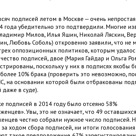
.
ысяч подписей летом в Москве — очень непростая 
 года убедительно это подтвердили. Многие из
ладимир Милов, Илья Яшин, Николай Ляскин, Вер
н, Любовь Соболь) откровенно заявили, что не м
 трех оппозиционных политиков, которым удалос
чество подписей, двое (Мария Гайдар и Ольга Ро
стрированы, поскольку у них в подписях якобы 
более 10% брака (проверить это невозможно, по
С, на основании которой были отбракованы под
 даже в суде).
е подписей в 2014 году было отсеяно 58%
енцев». Увы, это не означает, что 49 оставшихс
нцев честно собрали нужное число подписей. 
за ходом сбора подписей, ни итоги голосования
ют такое предположение. 67% зарегистрированн