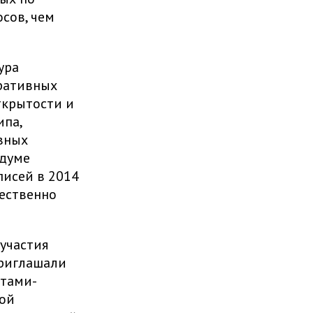
сов, чем
ура
ративных
ткрытости и
ипа,
вных
ндуме
писей в 2014
щественно
участия
приглашали
ртами-
ной