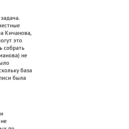
задача.
вестные
а Кичанова,
огут это
ь собрать
манова) не
было
скольку база
писи была
я
Ни
 не
ых по