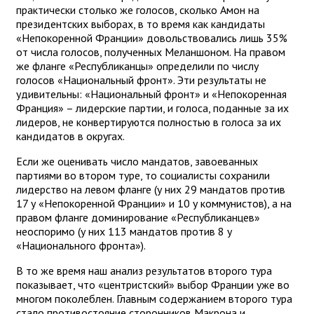
практически столько же голосов, сколько Амон на
президентских выборах, в то время как кандидаты
«Непокоренной Франции» довольствовались лишь 35%
от числа голосов, полученных Меланшоном. На правом
же фланге «Республиканцы» определили по числу
голосов «Национальный фронт». Эти результаты не
удивительны: «Национальный фронт» и «Непокоренная
Франция» – лидерские партии, и голоса, поданные за их
лидеров, не конвертируются полностью в голоса за их
кандидатов в округах.
Если же оценивать число мандатов, завоеванных
партиями во втором туре, то социалисты сохранили
лидерство на левом фланге (у них 29 мандатов против
17 у «Непокоренной Франции» и 10 у коммунистов), а на
правом фланге доминирование «Республиканцев»
неоспоримо (у них 113 мандатов против 8 у
«Национального фронта»).
В то же время наш анализ результатов второго тура
показывает, что «центристский» выбор Франции уже во
многом поколеблен. Главным содержанием второго тура
стало противостояние сторонников Макрона и