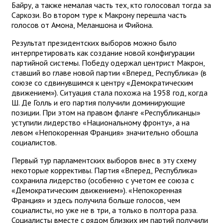
Байру, а также немалая часть тех, кто голосовал тогда за
Саркози. Во втором туре к Макрону перешла часть
голосов от Амона, Меланшона и Фийона.
Результат президентских выборов можно было
интерпретировать как создание новой конфигурации
партийной системы. Победу одержал центрист Макрон,
ставший во главе новой партии «Вперед, Республика» (в
союзе со сдвинувшимся к центру «Демократическим
движением»). Ситуация стала похожа на 1958 год, когда
Ш. Де Голль и его партия получили доминирующие
позиции. При этом на правом фланге «Республиканцы»
уступили лидерство «Национальному фронту», а на
левом «Непокоренная Франция» значительно обошла
социалистов.
Первый тур парламентских выборов внес в эту схему
некоторые коррективы. Партия «Вперед, Республика»
сохранила лидерство (особенно с учетом ее союза с
«Демократическим движением»). «Непокоренная
Франция» и здесь получила больше голосов, чем
социалисты, но уже не в три, а только в полтора раза.
Социалисты вместе с рядом близких им партий получили