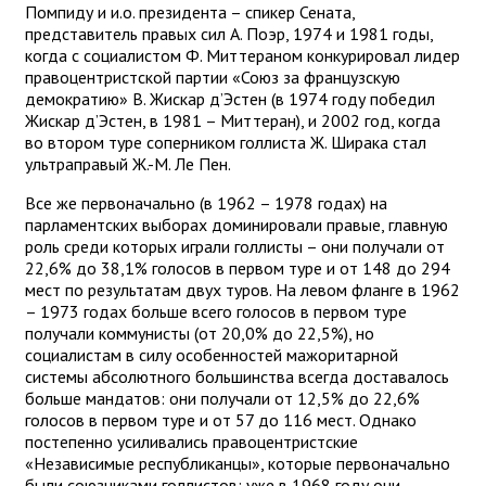
Помпиду и и.о. президента – спикер Сената,
представитель правых сил А. Поэр, 1974 и 1981 годы,
когда с социалистом Ф. Миттераном конкурировал лидер
правоцентристской партии «Союз за французскую
демократию» В. Жискар д’Эстен (в 1974 году победил
Жискар д’Эстен, в 1981 – Миттеран), и 2002 год, когда
во втором туре соперником голлиста Ж. Ширака стал
ультраправый Ж.-М. Ле Пен.
Все же первоначально (в 1962 – 1978 годах) на
парламентских выборах доминировали правые, главную
роль среди которых играли голлисты – они получали от
22,6% до 38,1% голосов в первом туре и от 148 до 294
мест по результатам двух туров. На левом фланге в 1962
– 1973 годах больше всего голосов в первом туре
получали коммунисты (от 20,0% до 22,5%), но
социалистам в силу особенностей мажоритарной
системы абсолютного большинства всегда доставалось
больше мандатов: они получали от 12,5% до 22,6%
голосов в первом туре и от 57 до 116 мест. Однако
постепенно усиливались правоцентристские
«Независимые республиканцы», которые первоначально
были союзниками голлистов: уже в 1968 году они