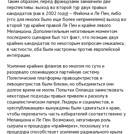
Таким образом, перед французами замаячили две
перспективы: выход во второй тур двух правых
кандидатов (как в 2002 году) – Фийона и Ле Пен, либо
(что для многих было еще более неприемлемо) выход во
второй тур крайне правой Ле Пен и крайне левого
Меланшона. Дополнительным негативным моментом
последнего сценария был тот факт, что позиции двух
крайних кандидатов по некоторым вопросам смыкались;
в частности, оба были настроены против европейской
интеграции.
Усиление крайних флангов во многом по сути и
разорвало сложившуюся партийную систему.
Политические платформы правоцентристов и
левоцентристов были близки, но объединиться они
долгое время не могли. Попытки Олланда заимствовать
некоторые подходы правых привели к расколу в
социалистическом лагере. Лидеры и социалистов, и
«республиканцев» вынуждены были сдвигаться к краю,
чтобы перехватить часть избирателей соответственно у
Меланшона и Ле Пен. Возможно, негативную роль
сыграла и процедура «праймериз», поскольку эта
процедура способствует усилению радикального крыла