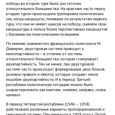
победы во втором туре было достаточно
относительного большинства. На практике часто перед
вторым туром происходила группировка политических
сил, когда кандидаты, понявшие по результатам первого
тура, что они не имеют шансов на победу, снимали свои
кандидатуры в пользу более перспективных кандидатов
с близкими им политическими позициями.
По мнению знаменитого французского политолога М.
Дюверже, двухтуровая система приводит к
многопартийности – в отличие от системы
относительного большинства, которая стимулирует
двухпартийность. Тем не менее, при двухтуровой
системе часто происходит формирование двух блоков
(условно правого и левого), которые создают некое
подобие двухпартийности. И в период Третьей
республики политическую ситуацию можно было
охарактеризовать как маятник: «налево, направо, снова
налево».
В период Четвертой республики (1946 – 1958)
действовали различные варианты пропорциональной и
смешанной системы. При переходе в 1958 году к Пятой