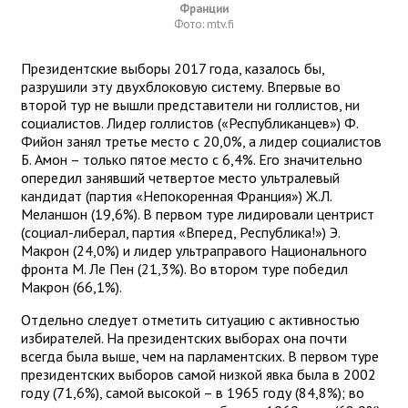
Франции
Фото: mtv.fi
Президентские выборы 2017 года, казалось бы,
разрушили эту двухблоковую систему. Впервые во
второй тур не вышли представители ни голлистов, ни
социалистов. Лидер голлистов («Республиканцев») Ф.
Фийон занял третье место с 20,0%, а лидер социалистов
Б. Амон – только пятое место с 6,4%. Его значительно
опередил занявший четвертое место ультралевый
кандидат (партия «Непокоренная Франция») Ж.Л.
Меланшон (19,6%). В первом туре лидировали центрист
(социал-либерал, партия «Вперед, Республика!») Э.
Макрон (24,0%) и лидер ультраправого Национального
фронта М. Ле Пен (21,3%). Во втором туре победил
Макрон (66,1%).
Отдельно следует отметить ситуацию с активностью
избирателей. На президентских выборах она почти
всегда была выше, чем на парламентских. В первом туре
президентских выборов самой низкой явка была в 2002
году (71,6%), самой высокой – в 1965 году (84,8%); во