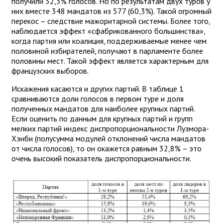
получили 32,3% голосов. Но по результатам двух туров у
них вместе 348 мандатов из 577 (60,3%). Такой огромный
перекос – следствие мажоритарной системы. Более того,
наблюдается эффект «сфабрикованного большинства»,
когда партия или коалиция, поддерживаемые менее чем
половиной избирателей, получают в парламенте более
половины мест. Такой эффект является характерным для
французских выборов.
Искажения касаются и других партий. В таблице 1
сравниваются доли голосов в первом туре и доля
полученных мандатов для наиболее крупных партий.
Если оценить по данным для крупных партий и групп
мелких партий индекс диспропорциональности Лузмора-
Хэнби (полусумма модулей отклонений числа мандатов
от числа голосов), то он окажется равным 32,8% – это
очень высокий показатель диспропорциональности.