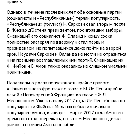
правых.
Однако в течение последних лет обе основные партии
(социалисты и «Республиканцы») теряли популярность.
«Республиканец» (голлист) Н. Саркози стал вторым после
В. Жискар д’Эстена президентом, проигравшим выборы.
Сменивший его социалист Ф. Олланд к концу срока
полностью растерял поддержку и стал первым
президентом, не попытавшимся даже пойти на второй
срок. Неудачи Саркози и Олланда не могли не отразиться
и на позициях возглавляемых ими партий. Сменившие их
Ф. Фийон и Б. Амон также оказались не слишком умелыми
политиками.
Параллельно росла популярность крайне правого
«Национального фронта» во главе с М. Ле Пен и крайне
левой «Непокоренной Франции» во главе с Ж.Л.
Меланшоном. Уже к началу 2017 года Ле Пен обошла по
популярности Фийона. Меланшон был изначально
популярнее Амона, в январе – марте 2017 года Амон его
временно стал опережать, но затем Меланшон сделал
рывок, а позиции Амона ослабли.