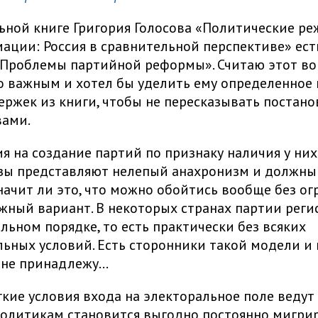
ьной книге Григория Голосова «Политические р
ации: Россия в сравнительной перспективе» ес
«Проблемы партийной реформы». Считаю этот во
 важным и хотел бы уделить ему определенное 
ержек из книги, чтобы не пересказывать постано
вами.
я на создание партий по признаку наличия у ни
зы представляют нелепый анахронизм и должны
начит ли это, что можно обойтись вообще без о
жный вариант. В некоторых странах партии реги
льном порядке, то есть практически без всяких
ьных условий. Есть сторонники такой модели и 
у не принадлежу…
кие условия входа на электоральное поле ведут
 политикам становится выгодно постоянно мигри