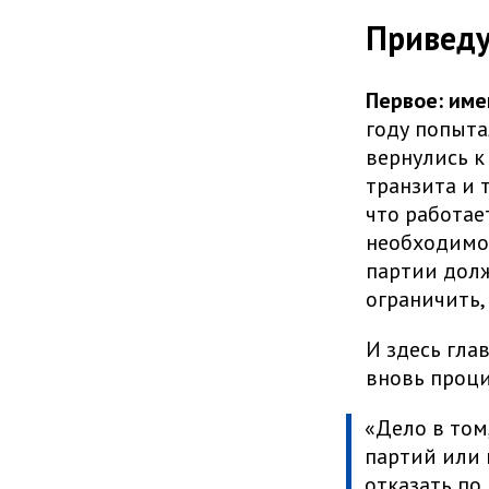
Приведу
Первое: име
году попыта
вернулись к
транзита и 
что работае
необходимо,
партии долж
ограничить,
И здесь гла
вновь проци
«Дело в том
партий или 
отказать по