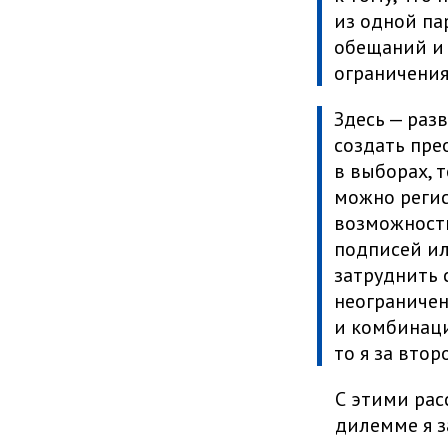
из одной па
обещаний и
ограничения
Здесь — раз
создать пре
в выборах, т
можно регис
возможности
подписей ил
затруднить 
неограниче
и комбинаци
то я за втор
С этими рас
дилемме я з