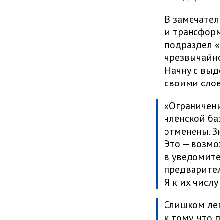
В замечател
и трансформ
подраздел 
чрезвычайно
Начну с выд
своими сло
«Ограничени
членской ба
отменены. З
Это — возмо
в уведомите
предварител
Я к их числ
Слишком лег
к тому, что