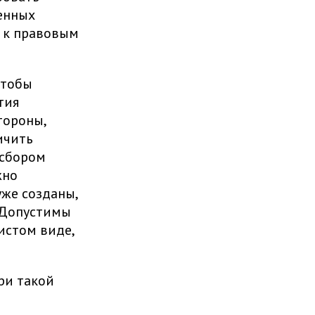
енных
 к правовым
чтобы
тия
тороны,
ичить
 сбором
жно
уже созданы,
 Допустимы
истом виде,
ри такой