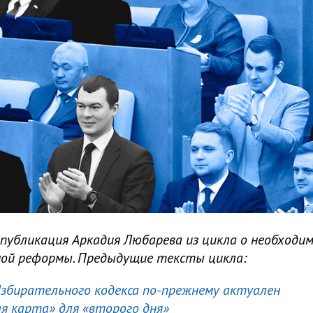
публикация Аркадия Любарева из цикла о необходи
ой реформы. Предыдущие тексты цикла:
збирательного кодекса по-прежнему актуален
я карта» для «второго дня»