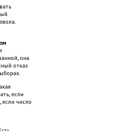
вать
ный
звола.
ом
м
ванной, она
лный отказ
выборах.
акая
ать, если
, если число
Есть