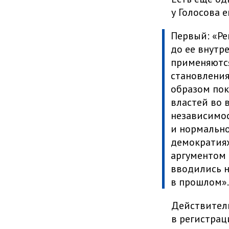
у Голосова 
Первый: «Ре
до ее внутр
применяются
становлени
образом пок
властей во 
независимос
и нормально
демократиях
аргументом 
вводились н
в прошлом».
Действитель
в регистрац