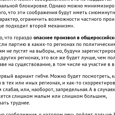
нальной блокировке. Однако можно минимизиро
ого, что эти соображения будут иметь сиюминут
арактер, ограничить возможности частного прои
ше подходит второй механизм».
ю, что гораздо
опаснее произвол в общероссийск
Если партию в каких-то регионах по политически
м не пустят на выборы, но, будучи зарегистриро
 других регионах, это все же будет лучше, чем по
аве на существование, в том числе на участие в 
ервый вариант гибче. Можно будет посмотреть, к
 в тех или иных регионах, и как-то скорректиров
слабая, или, наоборот, запредельная. А в случаях
жется слишком малым или слишком большим,
ать труднее.
но соображение, о котором речь пойдет дальше. 