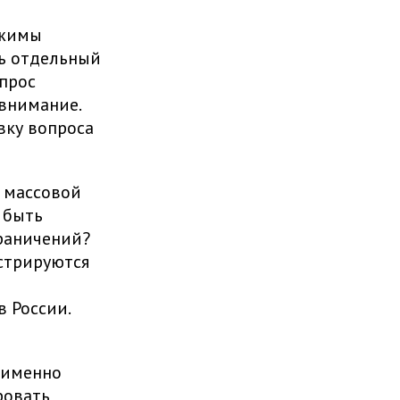
ежимы
ть отдельный
прос
внимание.
вку вопроса
х массовой
 быть
граничений?
стрируются
в России.
 именно
ровать