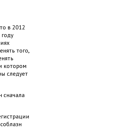
что в 2012
 году
виях
енять того,
енять
ри котором
ры следует
н сначала
егистрации
 соблазн