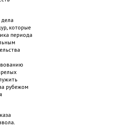
 дела
ур, которые
ика периода
ельным
ельства
ствованию
зрелых
служить
 за рубежом
я
каза
звола.