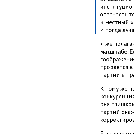
институцио
опасность т
и местный х
И тогда луч
Я же полага
масштабе
. 
соображения
прорвется в
партии в пр
К тому же п
конкуренция
она слишком 
партий ока
корректиров
Есть еще од