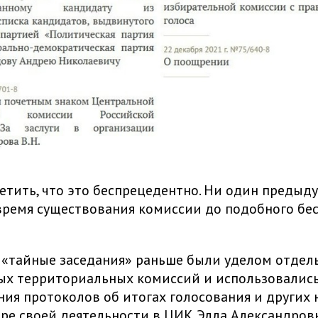
етить, что это беспрецедентно. Ни один предыд
время существования комиссии до подобного бе
«тайные заседания» раньше были уделом отдел
ых территориальных комиссий и использовались
ия протоколов об итогах голосования и других
аре своей деятельности в ЦИК Элла Александров