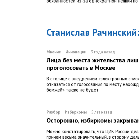
обязанностей из-за однократной неявки по
Станислав Рачинский
Мнение
Инновации
3 года назад
Лица без места жительства лиш
проголосовать в Москве
В столице с внедрением «электронных спис
отказаться от голосования по месту нахожд
бомжей» также не будет
Разбор
Избиркомы
5 лет назад
Осторожно, избиркомы закрыва
Можно констатировать, что ЦИК России дел
причем весьма значительный, в сторону да