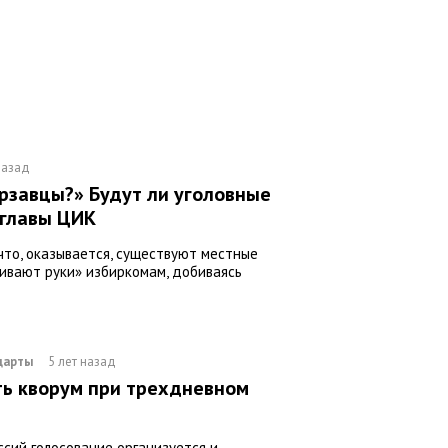
назад
ерзавцы?» Будут ли уголовные
 главы ЦИК
что, оказывается, существуют местные
чивают руки» избиркомам, добиваясь
дарты
5 лет назад
ть кворум при трехдневном
ссий голосование организуется и