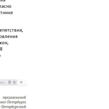
ласно
стнике
епятствия,
новления
кон,
-8
о