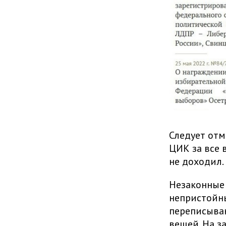
Следует отм
ЦИК за все 
не доходил.
Незаконные 
непристойн
переписыван
вещей. На з