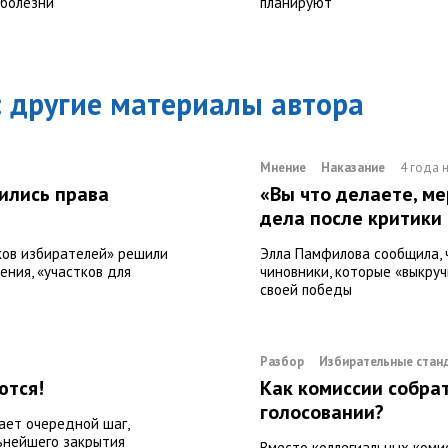
 болезни
планируют
: другие материалы автора
Мнение
Наказание
4 года 
ились права
«Вы что делаете, м
дела после критики
ков избирателей» решили
Элла Памфилова сообщила, 
ения, «участков для
чиновники, которые «выкру
своей победы
Разбор
Избирательные стан
ются!
Как комиссии собра
голосовании?
ает очередной шаг,
льнейшего закрытия
Вместо коллегиальных коми