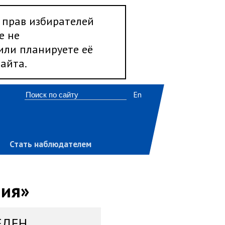
 прав избирателей
е не
 или планируете её
айта.
En
Стать наблюдателем
ния»
ЕДЕН,