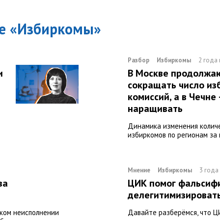
е «
Избиркомы
»
Разбор
Избиркомы
2 года
и
В Москве продолжа
й
сокращать число и
комиссий, а в Чечне
наращивать
Динамика изменения колич
избиркомов по регионам за
Мнение
Избиркомы
3 года
ва
ЦИК помог фальсифи
делегитимизироват
ском неисполнении
Давайте разберёмся, что Ц