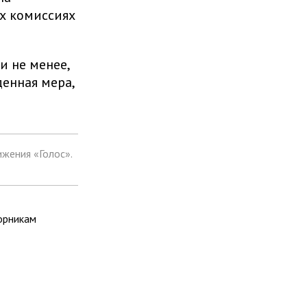
х комиссиях
 не менее,
денная мера,
жения «Голос».
орникам