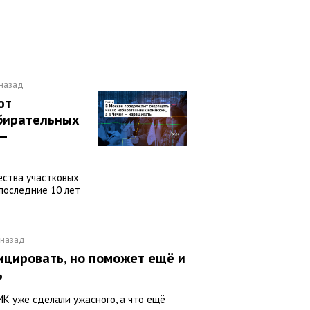
 назад
ют
збирательных
 —
ества участковых
 последние 10 лет
 назад
цировать, но поможет ещё и
ь
ИК уже сделали ужасного, а что ещё