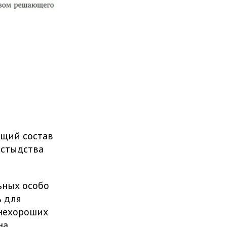
ущий состав
сстыдства
ьных особо
 для
 нехороших
на