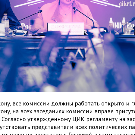
кону, все комиссии должны работать открыто и г
кону, на всех заседаниях комиссии вправе прису
 Согласно утвержденному ЦИК регламенту на за
утствовать представители всех политических п
 от наличия депутатов в Госдуме), а сами заседа