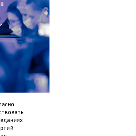
ласно.
тствовать
седаниях
артий
ния