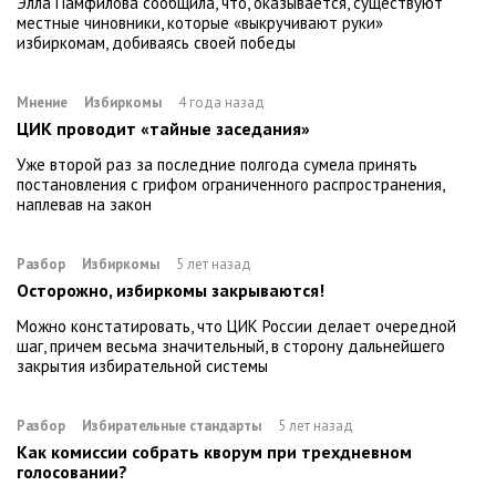
Элла Памфилова сообщила, что, оказывается, существуют
местные чиновники, которые «выкручивают руки»
избиркомам, добиваясь своей победы
Мнение
Избиркомы
4 года назад
ЦИК проводит «тайные заседания»
Уже второй раз за последние полгода сумела принять
постановления с грифом ограниченного распространения,
наплевав на закон
Разбор
Избиркомы
5 лет назад
Осторожно, избиркомы закрываются!
Можно констатировать, что ЦИК России делает очередной
шаг, причем весьма значительный, в сторону дальнейшего
закрытия избирательной системы
Разбор
Избирательные стандарты
5 лет назад
Как комиссии собрать кворум при трехдневном
голосовании?