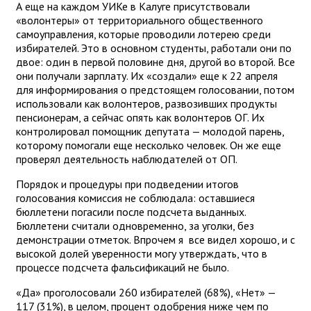
А еще на каждом УИКе в Калуге присутствовали
«волонтеры» от территориального общественного
самоуправления, которые проводили лотерею среди
избирателей. Это в основном студенты, работали они по
двое: один в первой половине дня, другой во второй. Все
они получали зарплату. Их «создали» еще к 22 апреля
для информирования о предстоящем голосовании, потом
использовали как волонтеров, развозивших продукты
пенсионерам, а сейчас опять как волонтеров ОГ. Их
контролировал помощник депутата — молодой парень,
которому помогали еще несколько человек. Он же еще
проверял деятельность наблюдателей от ОП.
Порядок и процедуры при подведении итогов
голосования комиссия не соблюдала: оставшиеся
бюллетени погасили после подсчета выданных.
Бюллетени считали одновременно, за уголки, без
демонстрации отметок. Впрочем я все видел хорошо, и с
высокой долей уверенности могу утверждать, что в
процессе подсчета фальсификаций не было.
«Да» проголосовали 260 избирателей (68%), «Нет» —
117 (31%), в целом, процент одобрения ниже чем по