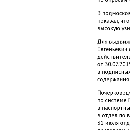
В подмосков
показал, чт
высокую узн
Для выдвиже
Евгеньевич 
действитель
от 30.07.20
в подписных
содержания 
Почерковедч
по системе 
в паспортны
в отдел по 
31 июля отд