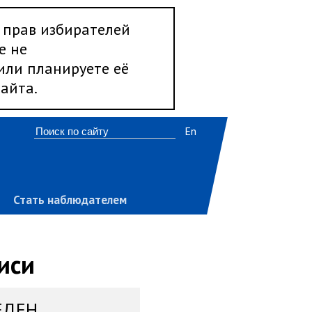
 прав избирателей
е не
 или планируете её
айта.
En
Стать наблюдателем
иси
ЕДЕН,