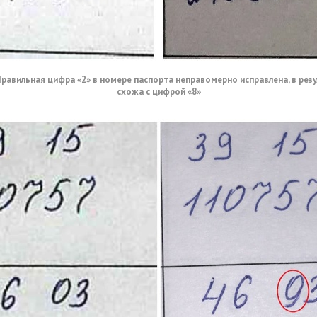
 Правильная цифра «2» в номере паспорта неправомерно исправлена, в резу
схожа с цифрой «8»