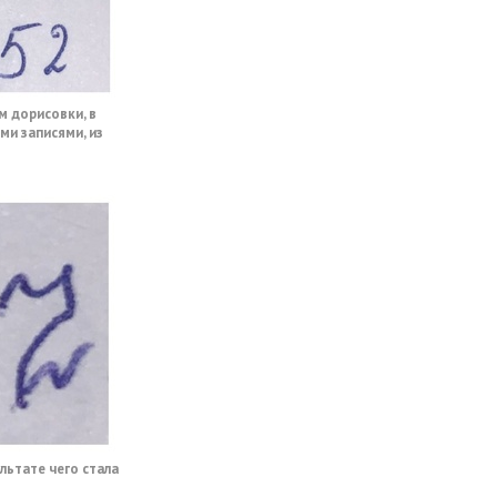
м дорисовки, в
ми записями, из
льтате чего стала