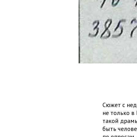
Сюжет с не
не только в
такой драмы
быть челове
по опросам 