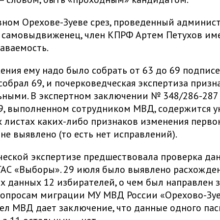
ном Орехове-Зуеве срез, проведенный админис
о самовыдвиженец, член КПРФ Артем Петухов им
аваемость.
ния ему надо было собрать от 63 до 69 подписе
собрал 69, и почерковедческая экспертиза призна
ными. В экспертном заключении № 348/286-287
19, выполненном сотрудником МВД, содержится ук
 листах каких-либо признаков изменения перво
не выявлено (то есть нет исправлений).
еской экспертизе предшествовала проверка да
ГАС «Выборы». 29 июля было выявлено расхожде
х данных 12 избирателей, о чем был направлен 
вопросам миграции МУ МВД России «Орехово-Зуе
ел МВД дает заключение, что данные одного пас