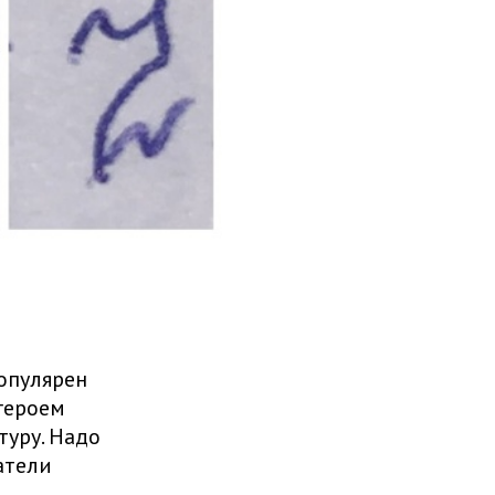
опулярен
 героем
туру. Надо
атели