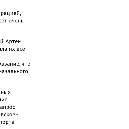
трацией,
еет очень
й. Артем
ла их все
азание, что
начального
нных
ние
запрос
вское».
порта