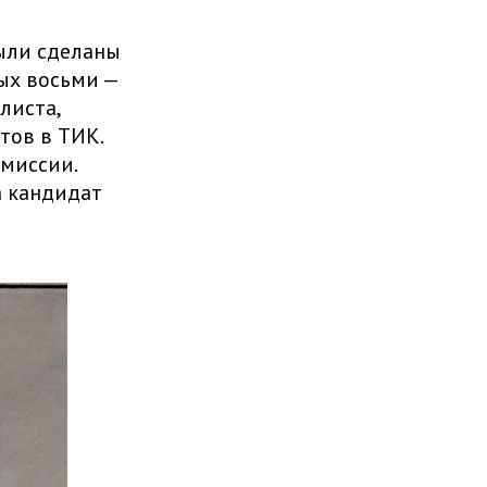
ыли сделаны
ых восьми —
листа,
тов в ТИК.
миссии.
а кандидат