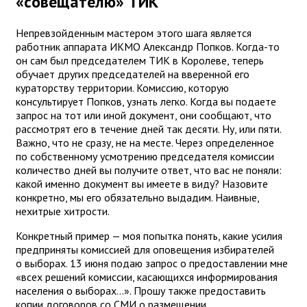
«совещателю» ТИК
Непревзойденным мастером этого шага является
работник аппарата ИКМО Александр Попков. Когда-то
он сам был председателем ТИК в Королеве, теперь
обучает других председателей на вверенной его
кураторству территории. Комиссию, которую
консультирует Попков, узнать легко. Когда вы подаете
запрос на тот или иной документ, они сообщают, что
рассмотрят его в течение дней так десяти. Ну, или пяти.
Важно, что не сразу, не на месте. Через определенное
по собственному усмотрению председателя комиссии
количество дней вы получите ответ, что вас не поняли:
какой именно документ вы имеете в виду? Назовите
конкретно, мы его обязательно выдадим. Наивные,
нехитрые хитрости.
Конкретный пример — моя попытка понять, какие усилия
предприняты комиссией для оповещения избирателей
о выборах. 13 июня подаю запрос о предоставлении мне
«всех решений комиссии, касающихся информирования
населения о выборах...». Прошу также предоставить
копии договоров со СМИ о размещении