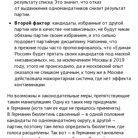
результату списка. Это значит, что отказ
от выдвижения одномандатников снизит результат
партии.
Второй фактор
: кандидаты, избранные от другой
партии или в качестве «независимых», не будут никак
обязаны партии своим избранием, и это сильно
подорвет партийную дисциплину. Напомню, что
в прежние годы часто прогнозировалось, что «Единая
Россия» будет прятать своих кандидатов под маской
«независимых», но, за исключением Москвы в 2019
году, этого не происходило, да и московский опыт
оказался не слишком удачным, к тому же в Москве
действовала мажоритарная система, где нет эффекта
контаминации.
Но возможны и законодательные меры, препятствующие
таким манипуляциям. Одну из таких мер придумали
в Германии (хотя там ее еще не пришлось применять).
В Германии бюллетень сдвоенный — в одной половине
кандидаты по одномандатному округу, в другой —
партии, поэтому там легко определить бюллетени, где
голоса расщеплены. Так вот — в Германии установлена