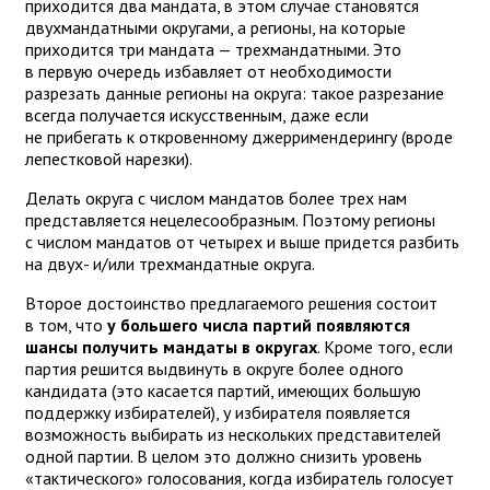
приходится два мандата, в этом случае становятся
двухмандатными округами, а регионы, на которые
приходится три мандата — трехмандатными. Это
в первую очередь избавляет от необходимости
разрезать данные регионы на округа: такое разрезание
всегда получается искусственным, даже если
не прибегать к откровенному джерримендерингу (вроде
лепестковой нарезки).
Делать округа с числом мандатов более трех нам
представляется нецелесообразным. Поэтому регионы
с числом мандатов от четырех и выше придется разбить
на двух- и/или трехмандатные округа.
Второе достоинство предлагаемого решения состоит
в том, что
у большего числа партий появляются
шансы получить мандаты в округах
. Кроме того, если
партия решится выдвинуть в округе более одного
кандидата (это касается партий, имеющих большую
поддержку избирателей), у избирателя появляется
возможность выбирать из нескольких представителей
одной партии. В целом это должно снизить уровень
«тактического» голосования, когда избиратель голосует