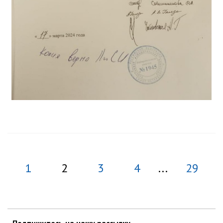
1
2
3
4
...
29