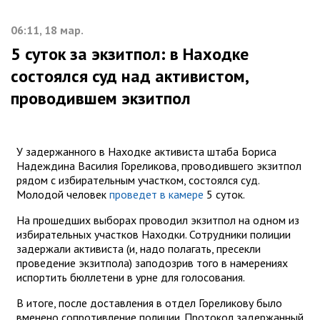
06:11, 18 мар.
5 суток за экзитпол: в Находке
состоялся суд над активистом,
проводившем экзитпол
У задержанного в Находке активиста штаба Бориса
Надеждина Василия Гореликова, проводившего экзитпол
рядом с избирательным участком, состоялся суд.
Молодой человек
проведет в камере
5 суток.
На прошедших выборах проводил экзитпол на одном из
избирательных участков Находки. Сотрудники полиции
задержали активиста (и, надо полагать, пресекли
проведение экзитпола) заподозрив того в намерениях
испортить бюллетени в урне для голосования.
В итоге, после доставления в отдел Гореликову было
вменено сопротивление полиции. Протокол задержанный