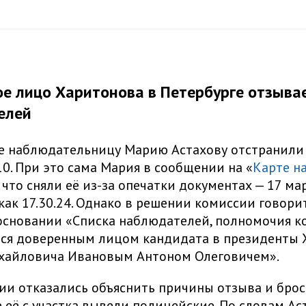
е лицо Харитонова в Петербурге отзыва
елей
е наблюдательницу Марию Астахову отстранили
0. При это сама Мария в сообщении на «
Карте н
 что сняли её из-за опечатки документах — 17 ма
как 17.30.24. Однако в решении комиссии говорит
основании «Списка наблюдателей, полномочия к
ся доверенным лицом кандидата в президенты 
хайловича Ивановым Антоном Олеговичем».
и отказались объяснить причины отзыва и брос
е её с участка вывели полицейские. По словам Ас