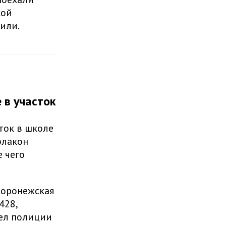
кой
тили.
 в участок
ток в школе
лакон
е чего
Воронежская
428,
дел полиции