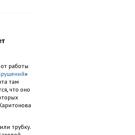
ет
 от работы
арушений
»
рта там
ся, что оно
оторых
Харитонова
или трубку.
таховой,