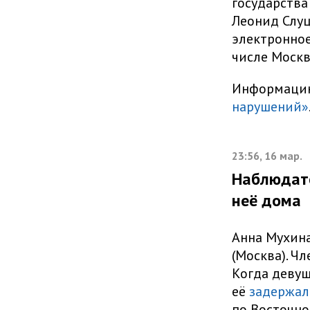
государства
Леонид Слуц
электронное
числе Москв
Информацию
нарушений»
23:56, 16 мар.
Наблюдате
неё дома
Анна Мухина
(Москва). Ч
Когда девуш
её
задержал
по Восточно