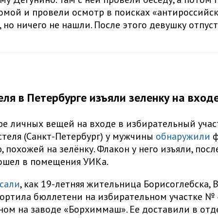
омой и провели осмотр в поисках «антироссийс
 но ничего не нашли. После этого девушку отпус
еля в Петербурге изъяли зеленку на входе
е личных вещей на входе в избирательный учас
стеля (Санкт-Петербург) у мужчины
обнаружили
ф
 похожей на зелёнку. Флакон у него изъяли, посл
ошел в помещения УИКа.
сали
, как 19-летняя жительница Борисоглебска, 
портила бюллетени на избирательном участке № 
ом на заводе «Борхиммаш». Ее доставили в от