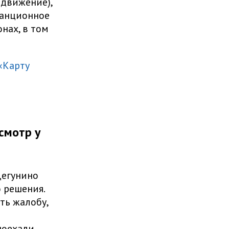
ыдвижение),
танционное
нах, в том
«Карту
смотр у
Дегунино
о решения.
ть жалобу,
поехали