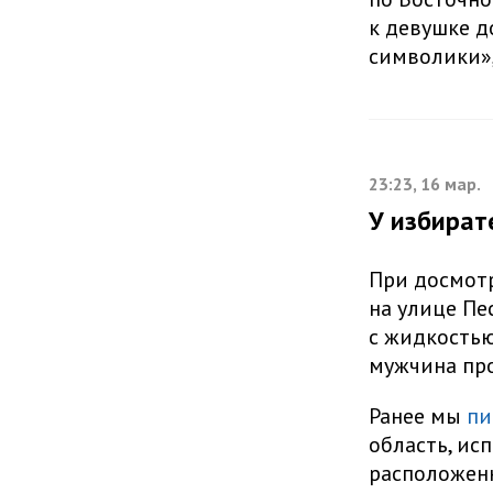
к девушке д
символики»,
23:23, 16 мар.
У избират
При досмотр
на улице Пе
с жидкостью,
мужчина пр
Ранее мы
пи
область, ис
расположенн