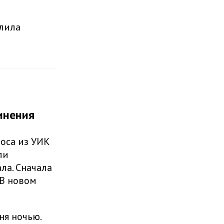
лила
инения
оса из УИК
ли
ла. Сначала
 В новом
ня ночью.