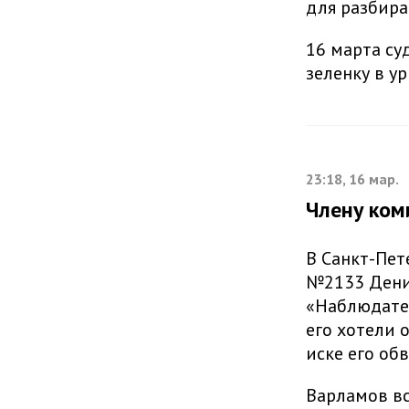
для разбира
16 марта су
зеленку в ур
23:18, 16 мар.
Члену ком
В Санкт-Пет
№2133 Дени
«Наблюдател
его хотели 
иске его об
Варламов вс