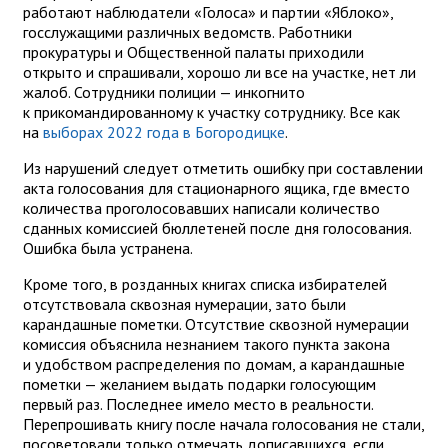
работают наблюдатели «Голоса» и партии «Яблоко»,
госслужащими различных ведомств. Работники
прокуратуры и Общественной палаты приходили
открыто и спрашивали, хорошо ли все на участке, нет ли
жалоб. Сотрудники полиции — инкогнито
к прикомандированному к участку сотруднику. Все как
на
выборах 2022 года в Богородицке
.
Из нарушений следует отметить ошибку при составлении
акта голосования для стационарного ящика, где вместо
количества проголосовавших написали количество
сданных комиссией бюллетеней после дня голосования.
Ошибка была устранена.
Кроме того, в розданных книгах списка избирателей
отсутствовала сквозная нумерации, зато были
карандашные пометки. Отсутствие сквозной нумерации
комиссия объяснила незнанием такого пункта закона
и удобством распределения по домам, а карандашные
пометки — желанием выдать подарки голосующим
первый раз. Последнее имело место в реальности.
Перепрошивать книгу после начала голосования не стали,
посоветовали только отмечать дописавшихся, если