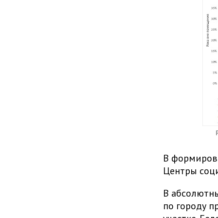
В формирова
Центры соци
В абсолютны
по городу п