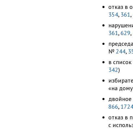
отказ в 
354
,
361
,
нарушен
361
,
629
,
председа
№
244
,
3
в список
342
)
избирате
«на дом
двойное 
866
,
172
отказ в 
с исполь