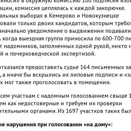
риносил в окружную комиссию 100 подписей изб
ации, комиссия цеплялась к каждой закорючке.
альных выборах в Кемерово и Новокузнецке
овали только двоих кандидатов, которым требо
значально уведомление о выдвижении подавали
А когда выездная группа приносила по 600-700 
т надомников, заполненных одной рукой, никто 
й и почерковедческой экспертизой.
тказался предоставить судье 164 письменных з
 а иначе бы вскрылись их липовые подписи и «з
их мог также проголосовать в помещении.
всем участкам с надомным голосованием свыше 
м как недостоверные и требуем их проверки
тельными органами. Из 1697 участков таких был
е нарушения при голосовании «на дому»: