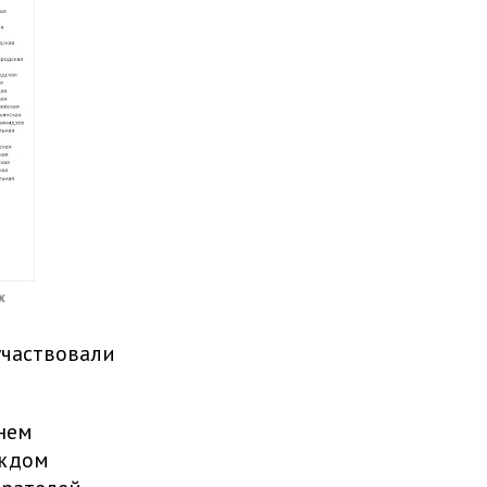
х
участвовали
нем
аждом