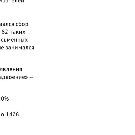
ирателей
вался сбор
 62 таких
письменных
не занимался
аявления
адвоение» —
10%
о 1476.