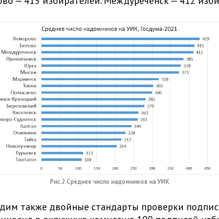
лово — 415 избирателей. Междуреченск — 412 изб
Рис.2 Среднее число надомников на УИК
дим также двойные стандарты проверки подписе