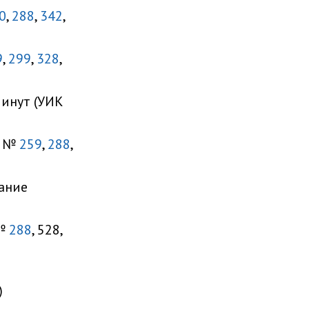
0
,
288
,
342
,
9
,
299
,
328
,
минут (УИК
К №
259
,
288
,
вание
№
288
, 528,
)