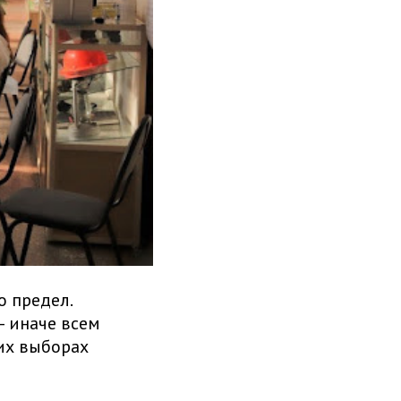
о предел.
— иначе всем
их выборах