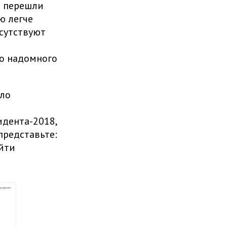
и перешли
ю легче
исутствуют
го надомного
ило
идента-2018,
представьте:
йти