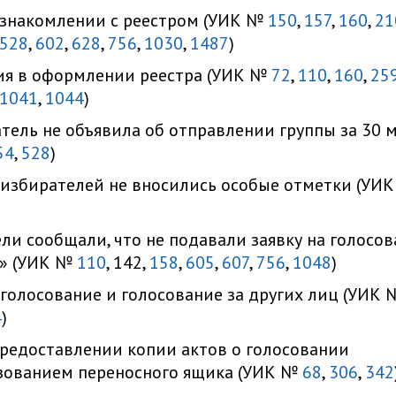
ознакомлении с реестром (УИК №
150
,
157
,
160
,
21
528
,
602
,
628
,
756
,
1030
,
1487
)
ия в оформлении реестра (УИК №
72
,
110
,
160
,
25
1041
,
1044
)
тель не объявила об отправлении группы за 30 
54
,
528
)
 избирателей не вносились особые отметки (УИ
ли сообщали, что не подавали заявку на голосо
у» (УИК №
110
, 142,
158
,
605
,
607
,
756
,
1048
)
голосование и голосование за других лиц (УИК 
4
)
предоставлении копии актов о голосовании
зованием переносного ящика (УИК №
68
,
306
,
342