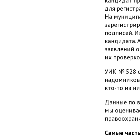
кандидат п
для регистр
На муницип
зарегистрир
подписей. И
кандидата. 
заявлений о
их проверко
УИК № 528 о
надомников,
кто-то из н
Данные по 
мы оценивае
правоохрани
Самые часты