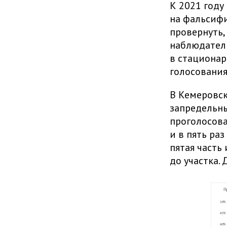
К 2021 году
на фальсифи
провернуть,
наблюдатели
в стационар
голосования
В Кемеровск
запредельны
проголосова
и в пять ра
пятая часть
до участка. 